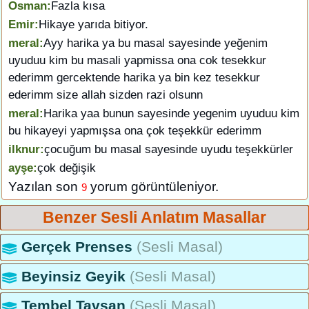
Osman:
Fazla kısa
Emir:
Hikaye yarıda bitiyor.
meral:
Ayy harika ya bu masal sayesinde yeğenim
uyuduu kim bu masali yapmissa ona cok tesekkur
ederimm gercektende harika ya bin kez tesekkur
ederimm size allah sizden razi olsunn
meral:
Harika yaa bunun sayesinde yegenim uyuduu kim
bu hikayeyi yapmışsa ona çok teşekkür ederimm
ilknur:
çocuğum bu masal sayesinde uyudu teşekkürler
ayşe:
çok değişik
Yazılan son
yorum görüntüleniyor.
9
Benzer Sesli Anlatım Masallar
Gerçek Prenses
(Sesli Masal)
Beyinsiz Geyik
(Sesli Masal)
Tembel Tavşan
(Sesli Masal)