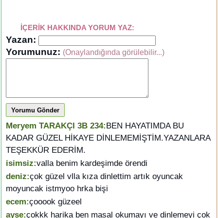
İÇERİK HAKKINDA YORUM YAZ:
Yazan:
Yorumunuz:
(Onaylandığında görülebilir...)
Yorumu Gönder
Meryem TARAKÇI 3B 234:
BEN HAYATIMDA BU
KADAR GÜZEL HİKAYE DİNLEMEMİŞTİM.YAZANLARA
TEŞEKKÜR EDERİM.
isimsiz:
valla benim kardeşimde örendi
deniz:
çok güzel vlla kıza dinlettim artık oyuncak
moyuncak istmyoo hrka bişi
ecem:
çooook güzeel
ayşe:
çokkk harika ben masal okumayı ve dinlemeyi çok