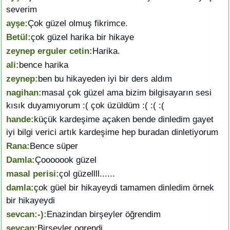
severim
ayşe:
Çok güzel olmuş fikrimce.
Betül:
çok güzel harika bir hikaye
zeynep erguler cetin:
Harika.
ali:
bence harika
zeynep:
ben bu hikayeden iyi bir ders aldım
nagihan:
masal çok güzel ama bizim bilgisayarın sesi
kısık duyamıyorum :( çok üzüldüm :( :( :(
hande:
küçük kardeşime açaken bende dinledim gayet
iyi bilgi verici artık kardeşime hep buradan dinletiyorum
Rana:
Bence süper
Damla:
Çooooook güzel
masal perisi:
çol güzellll......
damla:
çok güel bir hikayeydi tamamen dinledim örnek
bir hikayeydi
sevcan:-):
Enazindan birşeyler öğrendim
sevcan:
Birşeyler ogrendi