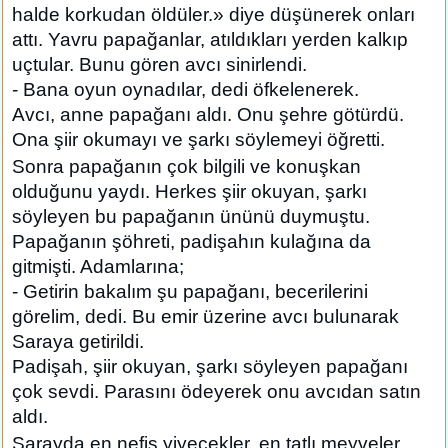
halde korkudan öldüler.» diye düşünerek onları
attı. Yavru papağanlar, atıldıkları yerden kalkıp
uçtular. Bunu gören avcı sinirlendi.
- Bana oyun oynadılar, dedi öfkelenerek.
Avcı, anne papağanı aldı. Onu şehre götürdü.
Ona şiir okumayı ve şarkı söylemeyi öğretti.
Sonra papağanın çok bilgili ve konuşkan
olduğunu yaydı. Herkes şiir okuyan, şarkı
söyleyen bu papağanın ününü duymuştu.
Papağanın şöhreti, padişahın kulağına da
gitmişti. Adamlarına;
- Getirin bakalım şu papağanı, becerilerini
görelim, dedi. Bu emir üzerine avcı bulunarak
Saraya getirildi.
Padişah, şiir okuyan, şarkı söyleyen papağanı
çok sevdi. Parasını ödeyerek onu avcıdan satın
aldı.
Sarayda en nefis yiyecekler, en tatlı meyveler