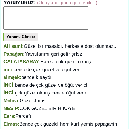
Yorumunuz:
(Onaylandığında görülebilir...)
Yorumu Gönder
Ali sami:
Güzel bir masaldı..herkesle dost olunmaz..
Papağan:
Yavrularımı geri getir şrfsz
GALATASARAY:
Harika çok güzel olmuş
inci:
bencede çok güzel ve öğüt verici
şimşek:
bence kısaydı
İNCİ:
bence de çok güzel ve öğüt verici
İNCİ:
çok güzel olmuş bence öğüt verici
Melisa:
Güzelolmuş
NESİP:
COK GÜZEL BİR HİKAYE
Esra:
Perceft
Elmas:
Bence çok güzeldi hem kurt yemis papaganin