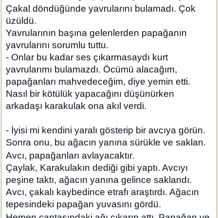
Çakal döndüğünde yavrularını bulamadı. Çok
üzüldü.
Yavrularının başına gelenlerden papağanın
yavrularını sorumlu tuttu.
- Onlar bu kadar ses çıkarmasaydı kurt
yavrularımı bulamazdı. Öcümü alacağım,
papağanları mahvedeceğim, diye yemin etti.
Nasıl bir kötülük yapacağını düşünürken
arkadaşı karakulak ona akıl verdi.
- İyisi mi kendini yaralı gösterip bir avcıya görün.
Sonra onu, bu ağacın yanına sürükle ve saklan.
Avcı, papağanları avlayacaktır.
Çaylak, Karakulakın dediği gibi yaptı. Avcıyı
peşine taktı, ağacın yanına gelince saklandı.
Avcı, çakalı kaybedince etrafı araştırdı. Ağacın
tepesindeki papağan yuvasını gördü.
Hemen çantasındaki ağı çıkarıp attı. Papağan ve