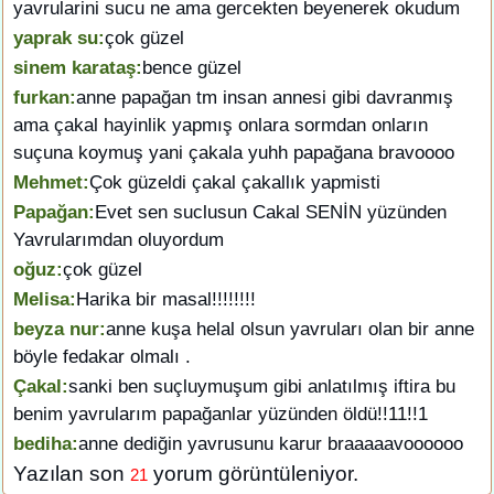
yavrularini sucu ne ama gercekten beyenerek okudum
yaprak su:
çok güzel
sinem karataş:
bence güzel
furkan:
anne papağan tm insan annesi gibi davranmış
ama çakal hayinlik yapmış onlara sormdan onların
suçuna koymuş yani çakala yuhh papağana bravoooo
Mehmet:
Çok güzeldi çakal çakallık yapmisti
Papağan:
Evet sen suclusun Cakal SENİN yüzünden
Yavrularımdan oluyordum
oğuz:
çok güzel
Melisa:
Harika bir masal!!!!!!!!
beyza nur:
anne kuşa helal olsun yavruları olan bir anne
böyle fedakar olmalı .
Çakal:
sanki ben suçluymuşum gibi anlatılmış iftira bu
benim yavrularım papağanlar yüzünden öldü!!11!!1
bediha:
anne dediğin yavrusunu karur braaaaavoooooo
Yazılan son
yorum görüntüleniyor.
21