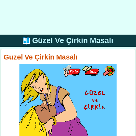
Güzel Ve Çirkin Masalı
Güzel Ve Çirkin Masalı