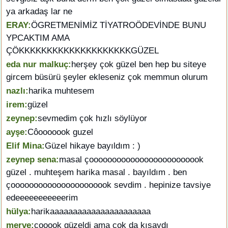
ya arkadaş lar ne
ERAY:
ÖGRETMENİMİZ TİYATROÖDEVİNDE BUNU
YPCAKTIM AMA
ÇÖKKKKKKKKKKKKKKKKKKKKGÜZEL
eda nur malkuç:
herşey çok güzel ben hep bu siteye
gircem büsürü şeyler ekleseniz çok memmun olurum
nazlı:
harika muhtesem
irem:
güzel
zeynep:
sevmedim çok hızlı söylüyor
ayşe:
Côooooook guzel
Elif Mina:
Güzel hikaye bayıldım : )
zeynep sena:
masal çooooooooooooooooooooooook
güzel . muhteşem harika masal . bayıldım . ben
çoooooooooooooooooooook sevdim . hepinize tavsiye
edeeeeeeeeeeerim
hülya:
harikaaaaaaaaaaaaaaaaaaaaaa
merve:
çooook güzeldi ama çok da kısaydı