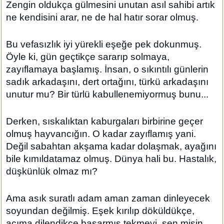
Zengin oldukça gülmesini unutan asıl sahibi artık
ne kendisini arar, ne de hal hatır sorar olmuş.
Bu vefasızlık iyi yürekli eşeğe pek dokunmuş.
Öyle ki, gün geçtikçe sararıp solmaya,
zayıflamaya başlamış. İnsan, o sıkıntılı günlerin
sadık arkadaşını, dert ortağını, türkü arkadaşını
unutur mu? Bir türlü kabullenemiyormuş bunu...
Derken, sıskalıktan kaburgaları birbirine geçer
olmuş hayvancığın. O kadar zayıflamış yani.
Değil sabahtan akşama kadar dolaşmak, ayağını
bile kımıldatamaz olmuş. Dünya hali bu. Hastalık,
düşkünlük olmaz mı?
Ama asık suratlı adam aman zaman dinleyecek
soyundan değilmiş. Eşek kırılıp döküldükçe,
acıma dilendikçe basarmış tekmeyi, sen misin