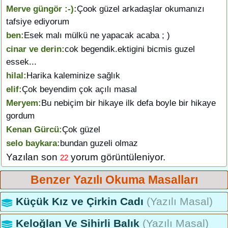
Merve güngör :-):
Çook güzel arkadaşlar okumanızı
tafsiye ediyorum
ben:
Esek malı mülkü ne yapacak acaba ; )
cinar ve derin:
cok begendik.ektigini bicmis guzel
essek...
hilal:
Harika kaleminize sağlık
elif:
Çok beyendim çok açılı masal
Meryem:
Bu nebiçim bir hikaye ilk defa boyle bir hikaye
gordum
Kenan Gürcü:
Çok güzel
selo baykara:
bundan guzeli olmaz
Yazılan son
yorum görüntüleniyor.
22
Benzer Yazılı Okuma Masalları
Küçük Kız ve Çirkin Cadı
(Yazılı Masal)
Keloğlan Ve Sihirli Balık
(Yazılı Masal)