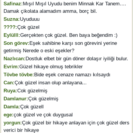
Safinaz:
Mışıl Mışıl Uyudu benim Minnak Kar Tanem….
Damak çikolata alamadım amma, borç bil.
Suzna:
Uyuduuu
????:
Çok güzel
Eylülll:
Gerçekten çok güzel. Ben baya beğendim :)
Son görev:
Eşek sahibine karşı son görevini yerine
getirmiş Nerede o eski eşekler?
Nazlıcan:
Dostluk elbet bir gün döner dolaşır iyiliği bulur.
Evrim:
Güzel hikaye olmuş tebrikler
Tövbe tövbe:
Bide eşek cenaze namazı kılsaydı
Can:
Çok güzel insan olup anlayana...
Ruya:
Cok güzelmiş
Damlanur:
Çok güzelmiş
Damla:
Çok güzell
ege:
çok güzel ve çok duygusal
yorgun:
Çok güzel bir hikaye anlayan için çok güzel ders
verici bir hikaye