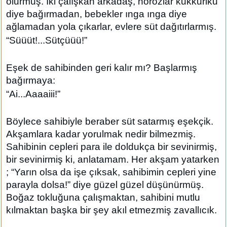
olurmuş. İki çalışkan arkadaş, horozlar kukkuriku
diye bağırmadan, bebekler ınga ınga diye
ağlamadan yola çıkarlar, evlere süt dağıtırlarmış.
“Süüüt!...Sütçüüü!”
Eşek de sahibinden geri kalır mı? Başlarmış
bağırmaya:
“Ai...Aaaaiii!”
Böylece sahibiyle beraber süt satarmış eşekçik.
Akşamlara kadar yorulmak nedir bilmezmiş.
Sahibinin cepleri para ile doldukça bir sevinirmiş,
bir sevinirmiş ki, anlatamam. Her akşam yatarken
; “Yarın olsa da işe çıksak, sahibimin cepleri yine
parayla dolsa!” diye güzel güzel düşünürmüş.
Boğaz tokluğuna çalışmaktan, sahibini mutlu
kılmaktan başka bir şey akıl etmezmiş zavallıcık.