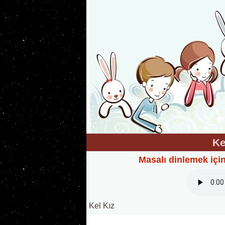
Ke
Masalı dinlemek içi
Kel Kız