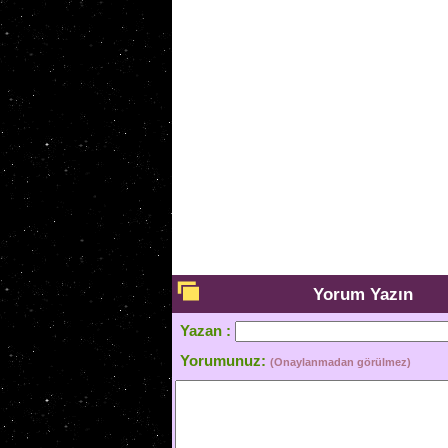
Yorum Yazın
Yazan :
Yorumunuz:
(Onaylanmadan görülmez)