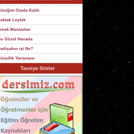
üreğim Orada Kaldı
aklak Leylek
inek Mantarları
u Güzel Havada
adişahın işi Ne?
üzellik Yarışması
Tavsiye Siteler