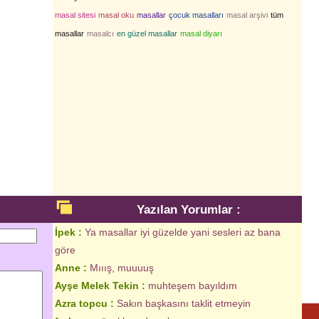
masal sitesi
masal oku
masallar
çocuk masalları
masal arşivi
tüm
masallar
masalcı
en güzel masallar
masal diyarı
Yazılan Yorumlar :
İpek :
Ya masallar iyi güzelde yani sesleri az bana
göre
Anne :
Mııış, muuuuş
Ayşe Melek Tekin :
muhteşem bayıldım
Azra topcu :
Sakın başkasını taklit etmeyin