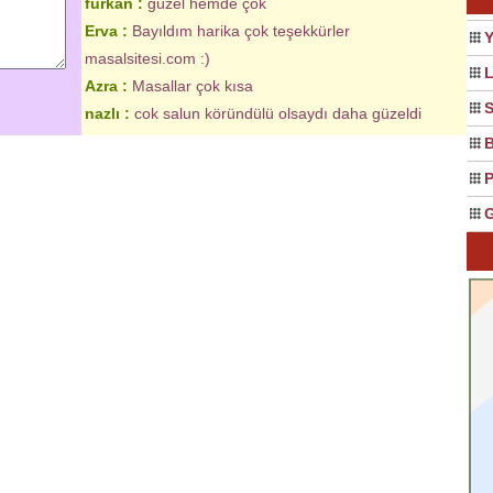
furkan :
güzel hemde çok
Erva :
Bayıldım harika çok teşekkürler
Y
masalsitesi.com :)
L
Azra :
Masallar çok kısa
S
nazlı :
cok salun köründülü olsaydı daha güzeldi
Yazılan
8
yorum görüntüleniyor.
B
P
G