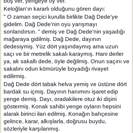
boş ver, yengeye oy ver. "
Keloğlan'ın kararlı olduğunu gören dayı:
" O zaman seçici kurulla birlikte Dağ Dede'ye
gidelim. Dağ Dede'nin oyu yarışmayı
sonlandırsın. " demiş ve Dağ Dede'nin yaşadığı
mağaraya gidilmiş. Dağ Dede, dayının
dedesiymiş. Yüz dört yaşındaymış ama uzun
saçı ve bir metrelik sakalı karaymış. Hani derler
ya, ak sakallı dede, öyle değilmiş. Onun saçını ve
sakalını odun kömürüyle boyadığı rivayet
edilirmiş.
Dağ Dede dört tabak helva yemiş ve üstüne dört
bardak su içmiş. Dayının hanımını işaret edip
yenge demiş. Dayı, oradakilere otuz iki dişini
göstermiş. Konak sahibi yenge oyların hepsini
alarak birinci ilan edilmiş. Konağın bahçesine
gelince, karar, alkışlarla, doğrusu buydu,
sözleriyle karşılanmış.