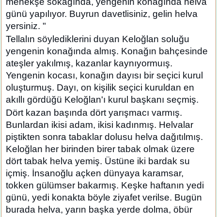
menekşe sokağında, yengenin konağında helva
günü yapılıyor. Buyrun davetlisiniz, gelin helva
yersiniz. "
Tellalın söylediklerini duyan Keloğlan soluğu
yengenin konağında almış. Konağın bahçesinde
ateşler yakılmış, kazanlar kaynıyormuış.
Yengenin kocası, konağın dayısı bir seçici kurul
oluşturmuş. Dayı, on kişilik seçici kuruldan en
akıllı gördüğü Keloğlan'ı kurul başkanı seçmiş.
Dört kazan başında dört yarışmacı varmış.
Bunlardan ikisi adam, ikisi kadınmış. Helvalar
piştikten sonra tabaklar dolusu helva dağıtılmış.
Keloğlan her birinden birer tabak olmak üzere
dört tabak helva yemiş. Üstüne iki bardak su
içmiş. İnsanoğlu açken dünyaya karamsar,
tokken gülümser bakarmış. Keşke haftanın yedi
günü, yedi konakta böyle ziyafet verilse. Bugün
burada helva, yarın başka yerde dolma, öbür