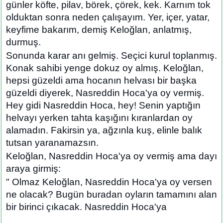
günler köfte, pilav, börek, çörek, kek. Karnım tok
olduktan sonra neden çalışayım. Yer, içer, yatar,
keyfime bakarım, demiş Keloğlan, anlatmış,
durmuş.
Sonunda karar anı gelmiş. Seçici kurul toplanmış.
Konak sahibi yenge dokuz oy almış. Keloğlan,
hepsi güzeldi ama hocanın helvası bir başka
güzeldi diyerek, Nasreddin Hoca'ya oy vermiş.
Hey gidi Nasreddin Hoca, hey! Senin yaptığın
helvayı yerken tahta kaşığını kıranlardan oy
alamadın. Fakirsin ya, ağzınla kuş, elinle balık
tutsan yaranamazsın.
Keloğlan, Nasreddin Hoca'ya oy vermiş ama dayı
araya girmiş:
" Olmaz Keloğlan, Nasreddin Hoca'ya oy versen
ne olacak? Bugün buradan oyların tamamını alan
bir birinci çıkacak. Nasreddin Hoca'ya