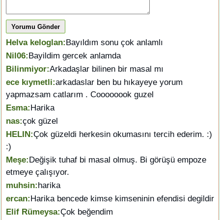
Yorumu Gönder
Helva keloglan:
Bayıldım sonu çok anlamlı
Nil06:
Bayildim gercek anlamda
Bilinmiyor:
Arkadaşlar bilinen bir masal mı
ece kıymetli:
arkadaslar ben bu hıkayeye yorum
yapmazsam catlarım . Coooooook guzel
Esma:
Harika
nas:
çok güzel
HELIN:
Çok güzeldi herkesin okumasını tercih ederim. :)
:)
Meşe:
Değişik tuhaf bi masal olmuş. Bi görüşü empoze
etmeye çalışıyor.
muhsin:
harika
ercan:
Harika bencede kimse kimseninin efendisi degildir
Elif Rümeysa:
Çok beğendim