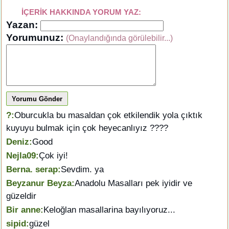
İÇERİK HAKKINDA YORUM YAZ:
Yazan:
Yorumunuz:
(Onaylandığında görülebilir...)
Yorumu Gönder
?:
Oburcukla bu masaldan çok etkilendik yola çıktık
kuyuyu bulmak için çok heyecanlıyız ????
Deniz:
Good
Nejla09:
Çok iyi!
Berna. serap:
Sevdim. ya
Beyzanur Beyza:
Anadolu Masalları pek iyidir ve
güzeldir
Bir anne:
Keloğlan masallarina bayılıyoruz...
sipid:
güzel