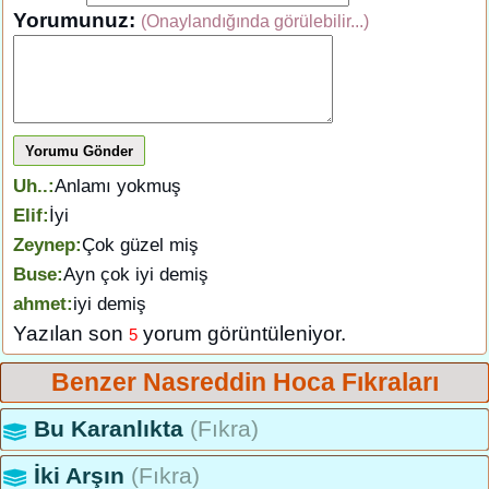
Yorumunuz:
(Onaylandığında görülebilir...)
Yorumu Gönder
Uh..:
Anlamı yokmuş
Elif:
İyi
Zeynep:
Çok güzel miş
Buse:
Ayn çok iyi demiş
ahmet:
iyi demiş
Yazılan son
yorum görüntüleniyor.
5
Benzer Nasreddin Hoca Fıkraları
Bu Karanlıkta
(Fıkra)
İki Arşın
(Fıkra)