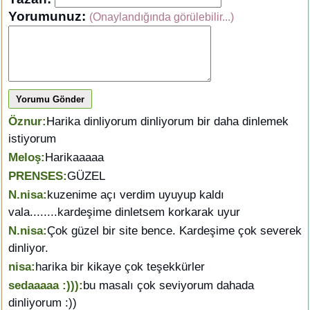
Yorumunuz:
(Onaylandığında görülebilir...)
Yorumu Gönder
Öznur:
Harika dinliyorum dinliyorum bir daha dinlemek
istiyorum
Meloş:
Harikaaaaa
PRENSES:
GÜZEL
N.nisa:
kuzenime açı verdim uyuyup kaldı
vala........kardeşime dinletsem korkarak uyur
N.nisa:
Çok güzel bir site bence. Kardeşime çok severek
dinliyor.
nisa:
harika bir kikaye çok teşekkürler
sedaaaaa :))):
bu masalı çok seviyorum dahada
dinliyorum :))