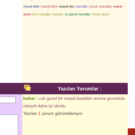
masal dinle
masal sitesi
masal oku
masallar
çocuk masalları
masal
arşivi
tüm masallar
masalcı
en güzel masallar
masal diyarı
Yazılan Yorumlar :
bahar :
cok guzel bir masal bayildim amma goruntulu
olsaydi daha iyi olurdu
Yazılan
1
yorum görüntüleniyor.