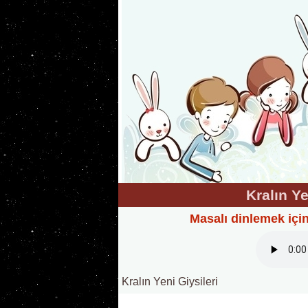
Kralın Ye
Masalı dinlemek içi
Kralın Yeni Giysileri