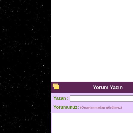
Yorum Yazın
Yazan :
Yorumunuz:
(Onaylanmadan görülmez)