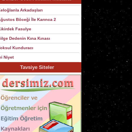
eloğlanla Arkadaşları
ğustos Böceği İle Karınca 2
ikirdek Fasulye
ilge Dedenin Kına Kınası
oksul Kunduracı
yi Niyet
Tavsiye Siteler