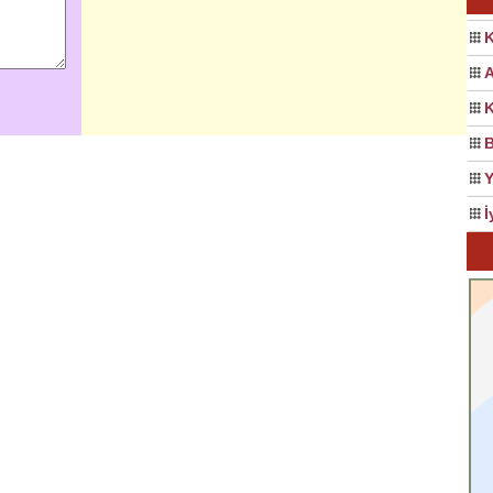
K
A
K
B
Y
İ