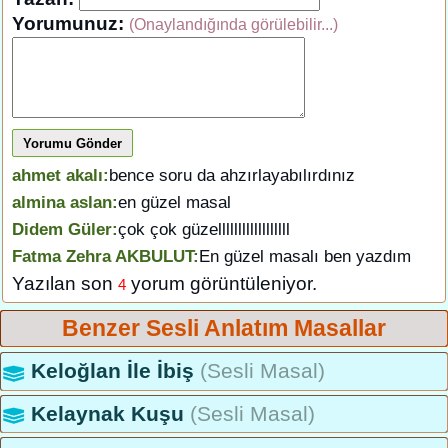
Yorumunuz:
(Onaylandığında görülebilir...)
Yorumu Gönder
ahmet akalı:
bence soru da ahzırlayabılırdınız
almina aslan:
en güzel masal
Didem Güler:
çok çok güzellllllllllllllllll
Fatma Zehra AKBULUT:
En güzel masalı ben yazdım
Yazılan son
yorum görüntüleniyor.
4
Benzer Sesli Anlatım Masallar
Keloğlan İle İbiş
(Sesli Masal)
Kelaynak Kuşu
(Sesli Masal)