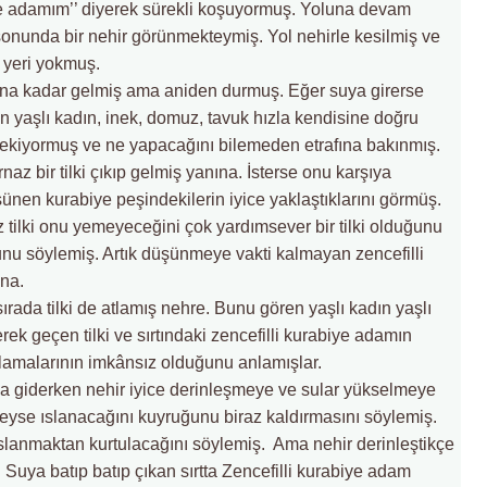
e adamım’’ diyerek sürekli koşuyormuş. Yoluna devam
sonunda bir nehir görünmekteymiş. Yol nehirle kesilmiş ve
 yeri yokmuş.
ına kadar gelmiş ama aniden durmuş. Eğer suya girerse
an yaşlı kadın, inek, domuz, tavuk hızla kendisine doğru
erekiyormuş ve ne yapacağını bilemeden etrafına bakınmış.
az bir tilki çıkıp gelmiş yanına. İsterse onu karşıya
şünen kurabiye peşindekilerin iyice yaklaştıklarını görmüş.
z tilki onu yemeyeceğini çok yardımsever bir tilki olduğunu
u söylemiş. Artık düşünmeye vakti kalmayan zencefilli
una.
sırada tilki de atlamış nehre. Bunu gören yaşlı kadın yaşlı
ek geçen tilki ve sırtındaki zencefilli kurabiye adamın
alamalarının imkânsız olduğunu anlamışlar.
ında giderken nehir iyice derinleşmeye ve sular yükselmeye
eyse ıslanacağını kuyruğunu biraz kaldırmasını söylemiş.
 ıslanmaktan kurtulacağını söylemiş. Ama nehir derinleştikçe
. Suya batıp batıp çıkan sırtta Zencefilli kurabiye adam