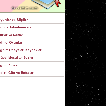
yunlar ve Bilgiler
ocuk Tekerlemeleri
iirler Ve Sözler
ğitici Oyunlar
ğitim Dosyaları Kaynakları
üzel Mesajlar, Sözler
ğitim Sitesi
elirli Gün ve Haftalar