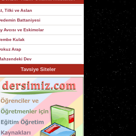
t, Tilki ve Aslan
edemin Battaniyesi
y Avcısı ve Eskimolar
Pembe Kulak
okuz Arap
ahzendeki Dev
Tavsiye Siteler