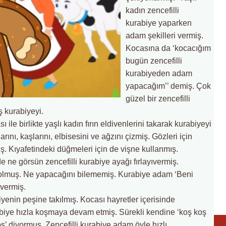
kadın zencefilli
kurabiye yaparken
adam şekilleri vermiş.
Kocasına da ‘kocacığım
bugün zencefilli
kurabiyeden adam
yapacağım’’ demiş. Çok
güzel bir zencefilli
 kurabiyeyi.
 ile birlikte yaşlı kadın fırın eldivenlerini takarak kurabiyeyi
rını, kaşlarını, elbisesini ve ağzını çizmiş. Gözleri için
. Kıyafetindeki düğmeleri için de vişne kullanmış.
e ne görsün zencefilli kurabiye ayağı fırlayıvermiş.
olmuş. Ne yapacağını bilememiş. Kurabiye adam ‘Beni
vermiş.
biyenin peşine takılmış. Kocası hayretler içerisinde
biye hızla koşmaya devam etmiş. Sürekli kendine ‘koş koş
ş’ diyormuş. Zencefilli kurabiye adam öyle hızlı