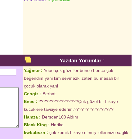
komik masallar
neşeli masallar
Yazılan Yorumlar :
Yağmur :
Yooo çok güzeller bence bence çok
beğendim yani kim sevmezki zaten bu masalı bir
çocuk olarak yani
Cengiz :
Berbat
Enes :
????????????????Çok güzel bir hikaye
küçüklere tavsiye ederim.????????????????
Hamza :
Dersden100 Aldım
Black King :
Harika
kwbabszn :
çok komik hikaye olmuş. ellerinize saglik.