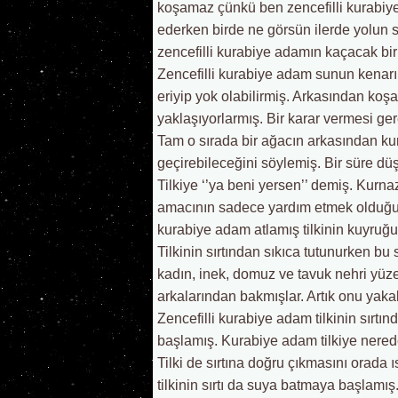
koşamaz çünkü ben zencefilli kurabiy
ederken birde ne görsün ilerde yolun 
zencefilli kurabiye adamın kaçacak bir
Zencefilli kurabiye adam sunun kenar
eriyip yok olabilirmiş. Arkasından koş
yaklaşıyorlarmış. Bir karar vermesi g
Tam o sırada bir ağacın arkasından kurn
geçirebileceğini söylemiş. Bir süre dü
Tilkiye ‘’ya beni yersen’’ demiş. Kurna
amacının sadece yardım etmek olduğun
kurabiye adam atlamış tilkinin kuyruğ
Tilkinin sırtından sıkıca tutunurken bu 
kadın, inek, domuz ve tavuk nehri yüzer
arkalarından bakmışlar. Artık onu yak
Zencefilli kurabiye adam tilkinin sırt
başlamış. Kurabiye adam tilkiye nered
Tilki de sırtına doğru çıkmasını orada
tilkinin sırtı da suya batmaya başlamış