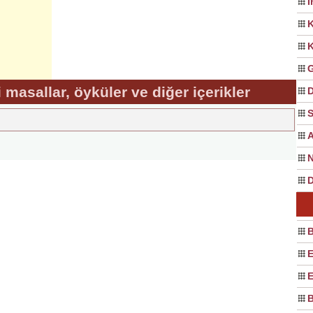
İ
K
K
G
li masallar, öyküler ve diğer içerikler
D
S
A
N
D
B
E
E
B