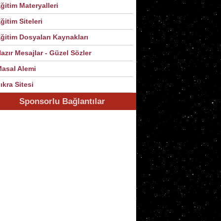
ğitim Materyalleri
ğitim Siteleri
ğitim Dosyaları Kaynakları
azır Mesajlar - Güzel Sözler
asal Alemi
ıkra Sitesi
Sponsorlu Bağlantılar