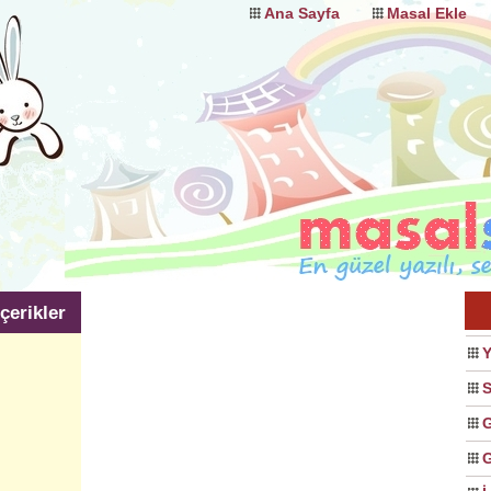
Ana Sayfa
Masal Ekle
çerikler
Y
S
G
G