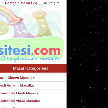
Rastgele Masal Seç
İletişim
Masal Kategorileri
azılı Okuma Masalları
esli Anlatım Masallar
örüntülü Flash Masallar
örüntülü Video Masallar