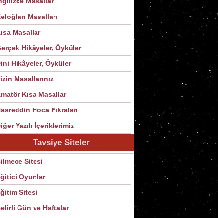
ngilizce Masallar
eloğlan Masalları
ısa Masallar
erçek Hikâyeler, Öyküler
ini Hikâyeler, Öyküler
izin Masallarınız
matör Kısa Masallar
asreddin Hoca Fıkraları
iğer Yazılı İçeriklerimiz
Tavsiye Siteler
ilmece Sitesi
ğitici Oyunlar
ğitim Sitesi
elirli Gün ve Haftalar