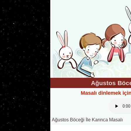
Ağustos Böceğ
Masalı dinlemek içi
Ağustos Böceği İle Karınca Masalı