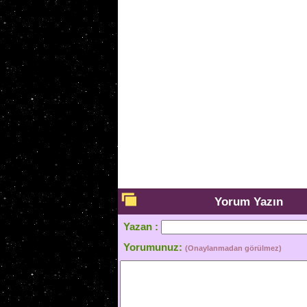
Yorum Yazın
Yazan :
Yorumunuz:
(Onaylanmadan görülmez)