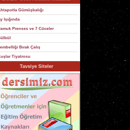
htapotla Gümüşbalığı
y Işığında
amuk Prenses ve 7 Cüceler
ülbül
embelliği Bırak Çalış
uşlar Tiyatrosu
Tavsiye Siteler