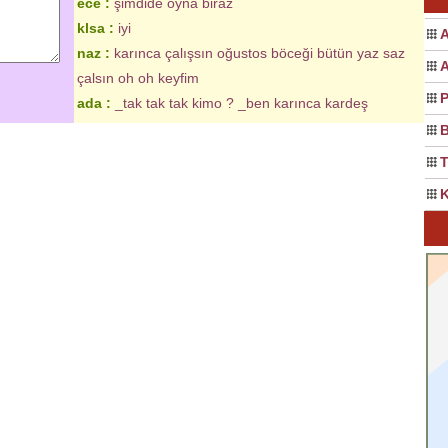
ece :
şimdide oyna biraz
klsa :
iyi
A
naz :
karınca çalışsın oğustos böceği bütün yaz saz
A
çalsın oh oh keyfim
P
ada :
_tak tak tak kimo ? _ben karınca kardeş
Yazılan
8
yorum görüntüleniyor.
B
T
K