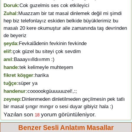
Doruk:
Cok guzelmis ses cok etkileyici
Zuhal:
Muazzam bir tat masal dinlemek değil mi şimdi
hep biz telefonlayız eskiden belkide büyüklerimiz bu
masalı 20 kere okumuştur aile zamanında taş devrinden
de beyeriz
şeyda:
Fevkalâdenin fevkinin fevkinde
elif:
çok güzel bu siteyi çok sevdim
anıl:
Baaayııılldııımm :)
hande:
tek kelimeyle muhteşem
fikret köşger:
harika
tuğçe:
süper ya
handenur:
coooookgüuuuuuzel!,:;
zeynep:
Dinlenmeden dinletilmeden geçilmesin pek tatlı
bir masal şıngır mıngır o sesi duyar gibiyiz hala :)
Yazılan son
yorum görüntüleniyor.
18
Benzer Sesli Anlatım Masallar