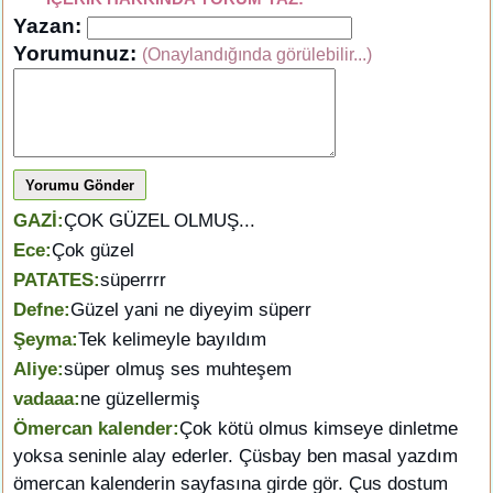
Yazan:
Yorumunuz:
(Onaylandığında görülebilir...)
Yorumu Gönder
GAZİ:
ÇOK GÜZEL OLMUŞ...
Ece:
Çok güzel
PATATES:
süperrrr
Defne:
Güzel yani ne diyeyim süperr
Şeyma:
Tek kelimeyle bayıldım
Aliye:
süper olmuş ses muhteşem
vadaaa:
ne güzellermiş
Ömercan kalender:
Çok kötü olmus kimseye dinletme
yoksa seninle alay ederler. Çüsbay ben masal yazdım
ömercan kalenderin sayfasına girde gör. Çus dostum