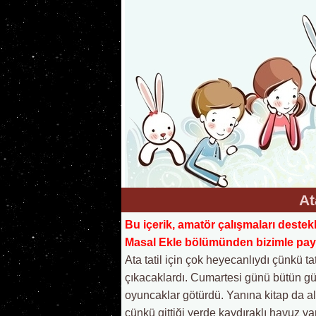
At
Bu içerik, amatör çalışmaları destek
Masal Ekle bölümünden bizimle payla
Ata tatil için çok heyecanlıydı çünkü tat
çıkacaklardı. Cumartesi günü bütün gü
oyuncaklar götürdü. Yanına kitap da alm
çünkü gittiği yerde kaydıraklı havuz v