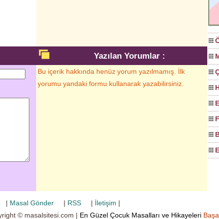
Ö
Yazılan Yorumlar :
M
Bu içerik hakkında henüz yorum yazılmamış. İlk
Ç
yorumu yandaki formu kullanarak yazabilirsiniz.
H
E
F
B
E
|
Masal Gönder
|
RSS
|
İletişim
|
right © masalsitesi.com |
En Güzel Çocuk Masalları ve Hikayeleri
Başa