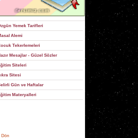
zgün Yemek Tarifleri
asal Alemi
ocuk Tekerlemeleri
azır Mesajlar - Güzel Sözler
ğitim Siteleri
ıkra Sitesi
elirli Gün ve Haftalar
ğitim Materyalleri
 Dön