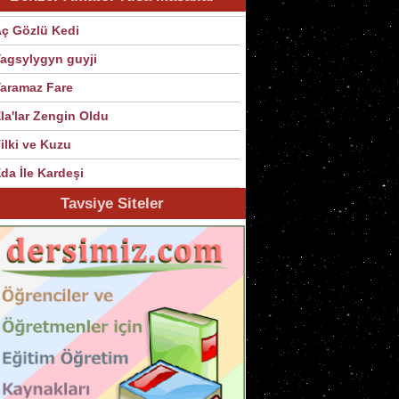
ç Gözlü Kedi
agsylygyn guyji
aramaz Fare
la'lar Zengin Oldu
ilki ve Kuzu
da İle Kardeşi
Tavsiye Siteler