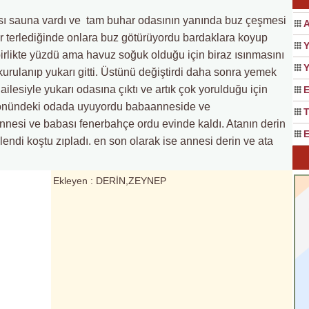
ı sauna vardı ve tam buhar odasının yanında buz çeşmesi
A
ar terlediğinde onlara buz götürüyordu bardaklara koyup
Y
irlikte yüzdü ama havuz soğuk olduğu için biraz ısınmasını
Y
urulanıp yukarı gitti. Üstünü değiştirdi daha sonra yemek
ilesiyle yukarı odasına çıktı ve artık çok yorulduğu için
E
m önündeki odada uyuyordu babaanneside ve
T
nesi ve babası fenerbahçe ordu evinde kaldı. Atanın derin
E
endi koştu zıpladı. en son olarak ise annesi derin ve ata
Ekleyen : DERİN,ZEYNEP