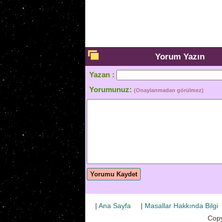
Yorum Yazın
Yazan :
Yorumunuz:
(Onaylanmadan görülmez)
Yorumu Kaydet
|
Ana Sayfa
|
Masallar Hakkında Bilgi
Copy