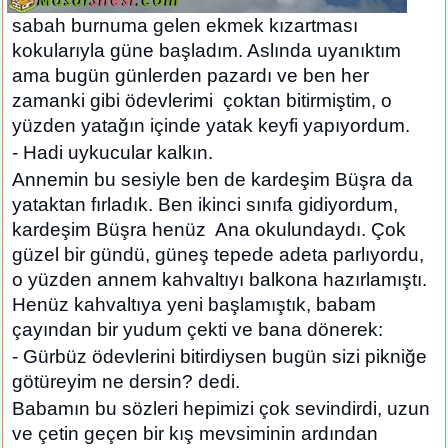
sabah burnuma gelen ekmek kızartması
kokularıyla güne başladım. Aslında uyanıktım
ama bugün günlerden pazardı ve ben her
zamanki gibi ödevlerimi çoktan bitirmiştim, o
yüzden yatağın içinde yatak keyfi yapıyordum.
- Hadi uykucular kalkın.
Annemin bu sesiyle ben de kardeşim Büşra da
yataktan fırladık. Ben ikinci sınıfa gidiyordum,
kardeşim Büşra henüz Ana okulundaydı. Çok
güzel bir gündü, güneş tepede adeta parlıyordu,
o yüzden annem kahvaltıyı balkona hazırlamıştı.
Henüz kahvaltıya yeni başlamıştık, babam
çayından bir yudum çekti ve bana dönerek:
- Gürbüz ödevlerini bitirdiysen bugün sizi pikniğe
götüreyim ne dersin? dedi.
Babamın bu sözleri hepimizi çok sevindirdi, uzun
ve çetin geçen bir kış mevsiminin ardından