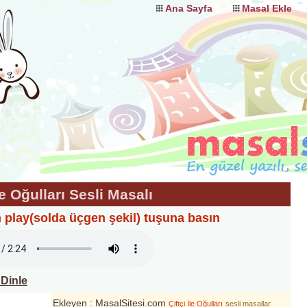
Ana Sayfa
Masal Ekle
le Oğulları Sesli Masalı
n play(solda üçgen şekil) tuşuna basın
 Dinle
Ekleyen : MasalSitesi.com
Çiftçi İle Oğulları
sesli masallar