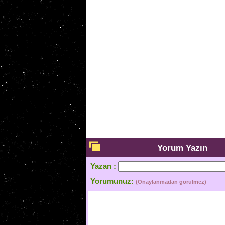
Yorum Yazın
Yazan :
Yorumunuz:
(Onaylanmadan görülmez)