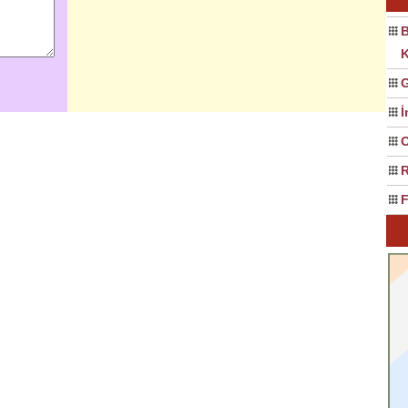
B
İ
R
F