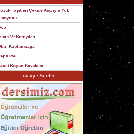
ozuk Taşıtları Çekme Aracıyla Yük
Kamyonu
Gool
nsan Ve Karayılan
Obur Kaplumbağa
apunzel
areli Köyün Kavalcısı
Tavsiye Siteler