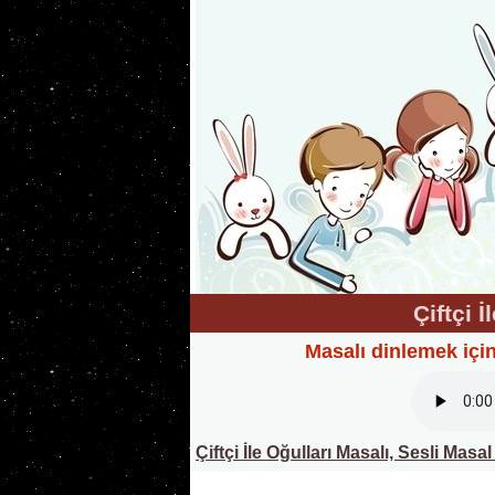
Çiftçi İ
Masalı dinlemek içi
Çiftçi İle Oğulları Masalı, Sesli Masal