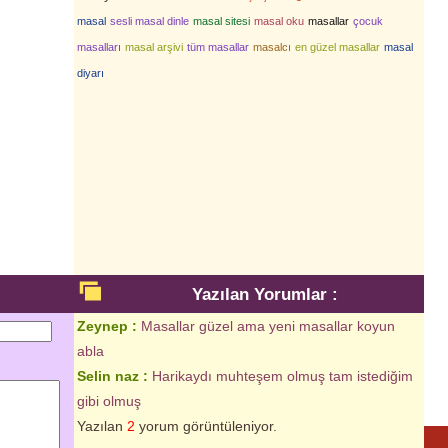
masal
sesli masal dinle
masal sitesi
masal oku
masallar
çocuk
masalları
masal arşivi
tüm masallar
masalcı
en güzel masallar
masal
diyarı
Yazılan Yorumlar :
Zeynep :
Masallar güzel ama yeni masallar koyun
abla
Selin naz :
Harikaydı muhteşem olmuş tam istediğim
gibi olmuş
Yazılan
2
yorum görüntüleniyor.