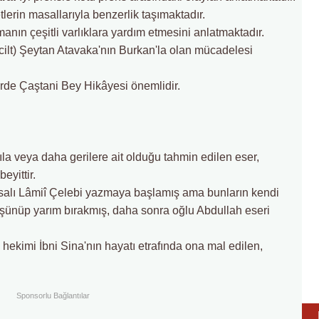
tlerin masallarıyla benzerlik taşımaktadır.
anın çeşitli varlıklara yardım etmesini anlatmaktadır.
cilt) Şeytan Atavaka'nın Burkan'la olan mücadelesi
erde Çaştani Bey Hikâyesi önemlidir.
ıla veya daha gerilere ait olduğu tahmin edilen eser,
eyittir.
rsalı Lâmiî Çelebi yazmaya başlamış ama bunların kendi
üşünüp yarım bırakmış, daha sonra oğlu Abdullah eseri
e hekimi İbni Sina'nın hayatı etrafında ona mal edilen,
Sponsorlu Bağlantılar