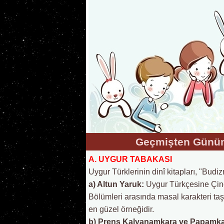
Geçmişten Günüm
A. UYGUR TABAKASI
Uygur Türklerinin dinî kitapları, "Budiz
a) Altun Yaruk:
Uygur Türkçesine Çinc
Bölümleri arasında masal karakteri taş
en güzel örneğidir.
b) Prens Kalyanamkara ve Papamk