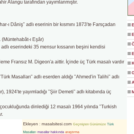
hir Alangu tarafından yayımlanmıştır.
har-ı Dâniş" adlı eserinin bir kısmını 1873'te Farsçadan
E
E
 (Müntehabât-ı Eşâr)
Ö
adlı eserindeki 35 mensur kıssanın beşini kendisi
E
leme Fransız M. Digeon'a aittir. İçinde üç Türk masalı vardır
K
G
rk Masalları" adlı eserden aldığı "Ahmed'in Talihi" adlı
A
), 1924'te yayımladığı "Şiir Demeti" adlı kitabında üç
M
ocukluğunda dinlediği 12 masalı 1964 yılında "Turkish
r.
Ekleyen : masalsitesi.com
Geçmişten Günümüze
Türk
Masalları
masallar hakkında
araştırma