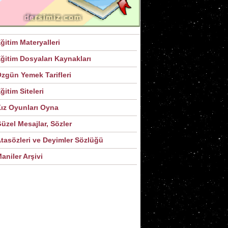
ğitim Materyalleri
ğitim Dosyaları Kaynakları
zgün Yemek Tarifleri
ğitim Siteleri
ız Oyunları Oyna
üzel Mesajlar, Sözler
tasözleri ve Deyimler Sözlüğü
aniler Arşivi