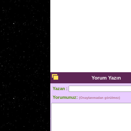
Yorum Yazın
Yazan :
Yorumunuz:
(Onaylanmadan görülmez)