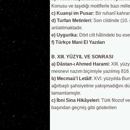
Konusu ve taşıdığı motiflerle bazı mille
c) Kuanşi im Pusar:
Bir ruhanî kahram
d) Turfan Metinleri:
Son cildinde (10. 
anlatılmaktadır.
e) Uygurika:
Dört cilt hâlindeki bu es
f) Türkçe Mani El Yazıları
B. XIII. YÜZYIL VE SONRASI
a) Dâstan-ı Ahmed Harami:
XIII. yüzy
mesnevi nazım biçimiyle yazılmış 816 b
b) Mecmaü'l Letâif:
XVI. yüzyılda Bu
ağırbaşlı şahsiyetine yakışmadığını d
tamamlamıştır.
c) İbni Sina Hikâyeleri:
Türk filozof v
başından geçmiş gibi gösterilen