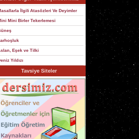
asallarla İlgili Atasözleri Ve Deyimler
ini Mini Birler Tekerlemesi
Güneş
arhoşluk
slan, Eşek ve Tilki
eniz Yıldızı
Tavsiye Siteler