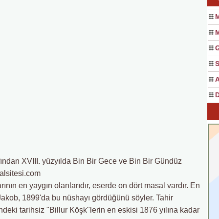
M
M
S
A
D
afından XVIII. yüzyılda Bin Bir Gece ve Bin Bir Gündüz
salsitesi.com
rının en yaygın olanlarıdır, eserde on dört masal vardır. En
 Jakob, 1899'da bu nüshayı gördüğünü söyler. Tahir
eki tarihsiz "Billur Köşk"lerin en eskisi 1876 yılına kadar