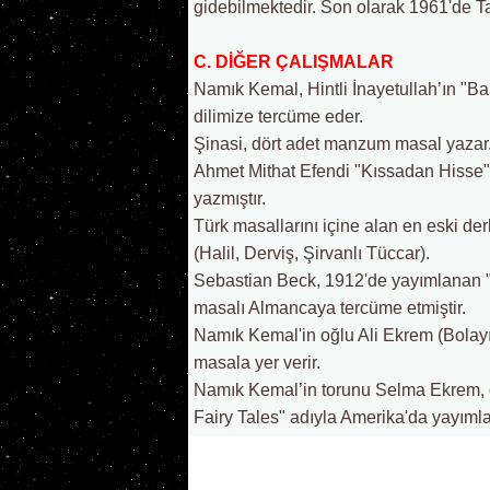
gidebilmektedir. Son olarak 1961'de Ta
C. DİĞER ÇALIŞMALAR
Namık Kemal, Hintli İnayetullah’ın "Ba
dilimize tercüme eder.
Şinasi, dört adet manzum masal yazar.
Ahmet Mithat Efendi "Kıssadan Hisse" 
yazmıştır.
Türk masallarını içine alan en eski der
(Halil, Derviş, Şirvanlı Tüccar).
Sebastian Beck, 1912'de yayımlanan "Tü
masalı Almancaya tercüme etmiştir.
Namık Kemal'in oğlu Ali Ekrem (Bolayır
masala yer verir.
Namık Kemal’in torunu Selma Ekrem, ç
Fairy Tales" adıyla Amerika'da yayımla