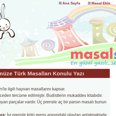
Ana Sayfa
Masal Ekle
üze Türk Masalları Konulu Yazı
m'le ilgili hayvan masallarını kapsar.
eden tercüme edilmiştir. Budistlerin mukaddes kitabıdır.
ıyan parçalar vardır. Üç prensle aç bir parsın masalı bunun
ara:
İyi prensle kötü prens arasındaki olayları anlatmaktadır.