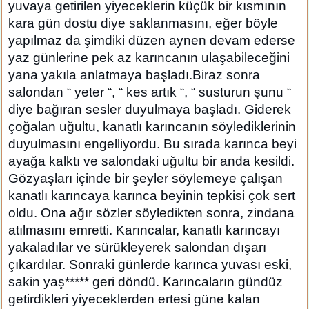
yuvaya getirilen yiyeceklerin küçük bir kısmının
kara gün dostu diye saklanmasını, eğer böyle
yapılmaz da şimdiki düzen aynen devam ederse
yaz günlerine pek az karıncanın ulaşabileceğini
yana yakıla anlatmaya başladı.Biraz sonra
salondan “ yeter “, “ kes artık “, “ susturun şunu “
diye bağıran sesler duyulmaya başladı. Giderek
çoğalan uğultu, kanatlı karıncanın söylediklerinin
duyulmasını engelliyordu. Bu sırada karınca beyi
ayağa kalktı ve salondaki uğultu bir anda kesildi.
Gözyaşları içinde bir şeyler söylemeye çalışan
kanatlı karıncaya karınca beyinin tepkisi çok sert
oldu. Ona ağır sözler söyledikten sonra, zindana
atılmasını emretti. Karıncalar, kanatlı karıncayı
yakaladılar ve sürükleyerek salondan dışarı
çıkardılar. Sonraki günlerde karınca yuvası eski,
sakin yaş***** geri döndü. Karıncaların gündüz
getirdikleri yiyeceklerden ertesi güne kalan