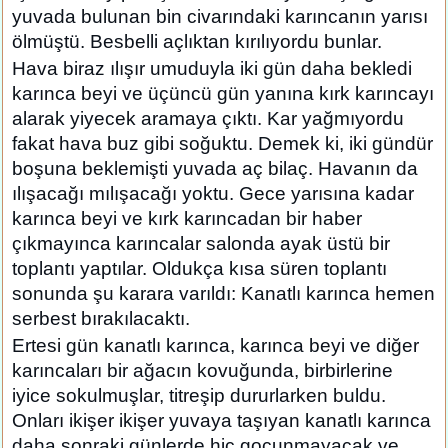
yuvada bulunan bin civarındaki karıncanın yarısı
ölmüştü. Besbelli açlıktan kırılıyordu bunlar.
Hava biraz ılışır umuduyla iki gün daha bekledi
karınca beyi ve üçüncü gün yanına kırk karıncayı
alarak yiyecek aramaya çıktı. Kar yağmıyordu
fakat hava buz gibi soğuktu. Demek ki, iki gündür
boşuna beklemişti yuvada aç bilaç. Havanın da
ılışacağı mılışacağı yoktu. Gece yarısına kadar
karınca beyi ve kırk karıncadan bir haber
çıkmayınca karıncalar salonda ayak üstü bir
toplantı yaptılar. Oldukça kısa süren toplantı
sonunda şu karara varıldı: Kanatlı karınca hemen
serbest bırakılacaktı.
Ertesi gün kanatlı karınca, karınca beyi ve diğer
karıncaları bir ağacın kovuğunda, birbirlerine
iyice sokulmuşlar, titreşip dururlarken buldu.
Onları ikişer ikişer yuvaya taşıyan kanatlı karınca
daha sonraki günlerde hiç gocunmayacak ve