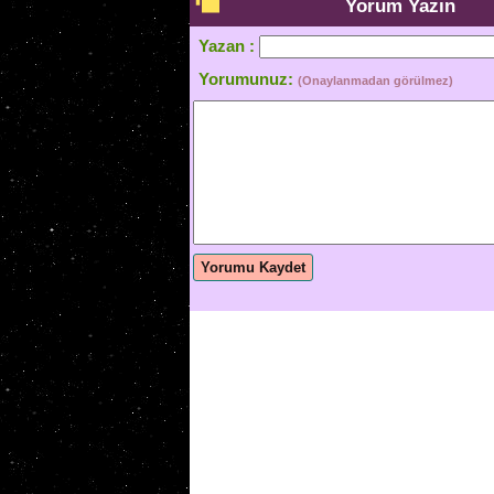
Yorum Yazın
Yazan :
Yorumunuz:
(Onaylanmadan görülmez)
Yorumu Kaydet