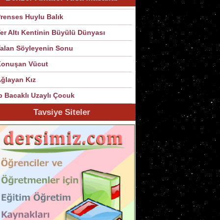
renses Huylu Balık
er Altı Kentinin Büyülü Dünyası
alan Söyleyenin Sonu
Konuşan Vücut
ğlayan Kız
p Bacaklı Uzaylı Çocuk
Tavsiye Siteler