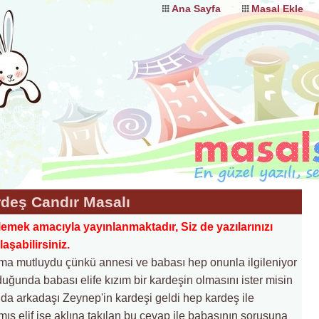
Ana Sayfa
Masal Ekle
deş Candır Masalı
lemek amacıyla yayınlanmaktadır, Siz de yazılarınızı
şabilirsiniz.
ama mutluydu çünkü annesi ve babası hep onunla ilgileniyor
uğunda babası elife kızım bir kardeşin olmasını ister misin
nda arkadaşı Zeynep'in kardeşi geldi hep kardeş ile
mış elif ise aklına takılan bu cevap ile babasının sorusuna