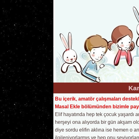
Kar
Bu içerik, amatör çalışmaları destek
Masal Ekle bölümünden bizimle payla
Elif hayatında hep tek çocuk yaşardı 
herşeyi ona alıyorda bir gün akşam old
diye sordu elifin aklına ise hemen o a
ilgileniyorlarmış ve hep onu seviyorlar