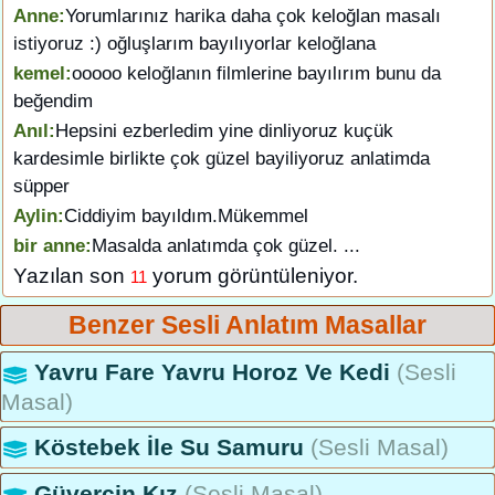
Anne:
Yorumlarınız harika daha çok keloğlan masalı
istiyoruz :) oğluşlarım bayılıyorlar keloğlana
kemel:
ooooo keloğlanın filmlerine bayılırım bunu da
beğendim
Anıl:
Hepsini ezberledim yine dinliyoruz kuçük
kardesimle birlikte çok güzel bayiliyoruz anlatimda
süpper
Aylin:
Ciddiyim bayıldım.Mükemmel
bir anne:
Masalda anlatımda çok güzel. ...
Yazılan son
yorum görüntüleniyor.
11
Benzer Sesli Anlatım Masallar
Yavru Fare Yavru Horoz Ve Kedi
(Sesli
Masal)
Köstebek İle Su Samuru
(Sesli Masal)
Güvercin Kız
(Sesli Masal)