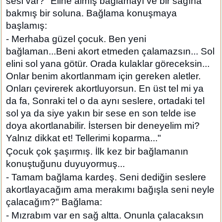
sesi var?" Eline almış bağlamayı ve bir sağına
bakmış bir soluna. Bağlama konuşmaya
başlamış:
- Merhaba güzel çocuk. Ben yeni
bağlaman...Beni akort etmeden çalamazsın... Sol
elini sol yana götür. Orada kulaklar göreceksin...
Onlar benim akortlanmam için gereken aletler.
Onları çevirerek akortluyorsun. En üst tel mi ya
da fa, Sonraki tel o da aynı seslere, ortadaki tel
sol ya da siye yakın bir sese en son telde ise
doya akortlanabilir. İstersen bir deneyelim mi?
Yalnız dikkat et! Tellerimi koparma..."
Çocuk çok şaşırmış. İlk kez bir bağlamanın
konuştuğunu duyuyormuş...
- Tamam bağlama kardeş. Seni dediğin seslere
akortlayacağım ama merakımı bağışla seni neyle
çalacağım?" Bağlama:
- Mızrabım var en sağ altta. Onunla çalacaksın