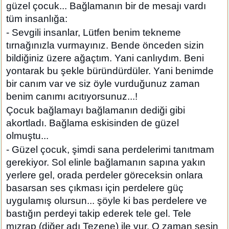
güzel çocuk... Bağlamanın bir de mesajı vardı
tüm insanlığa:
- Sevgili insanlar, Lütfen benim tekneme
tırnağınızla vurmayınız. Bende önceden sizin
bildiğiniz üzere ağaçtım. Yani canlıydım. Beni
yontarak bu şekle büründürdüler. Yani benimde
bir canım var ve siz öyle vurduğunuz zaman
benim canımı acıtıyorsunuz...!
Çocuk bağlamayı bağlamanın dediği gibi
akortladı. Bağlama eskisinden de güzel
olmuştu...
- Güzel çocuk, şimdi sana perdelerimi tanıtmam
gerekiyor. Sol elinle bağlamanın sapına yakın
yerlere gel, orada perdeler göreceksin onlara
basarsan ses çıkması için perdelere güç
uygulamış olursun... şöyle ki bas perdelere ve
bastığın perdeyi takip ederek tele gel. Tele
mızrap (diğer adı Tezene) ile vur. O zaman sesin