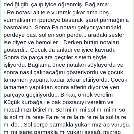
dediği gibi çalıp iyice öğrenmiş. Bağlama:
- Re notası alt tele vurarak çıkar ama boş
vurmalısın mi perdeye basarak işaret parmağınla
basmalısın. Sonra Fa notası geliyor yanındaki
perdeye bas, sol en son perde... aradaki sesler
ise diyez ve bemoller... Derken bütün notaları
gösterdi... Çocuk da anladı ve iyice kavradı.
Sonra da parçalara geçtiler sistem şöyle
işliyordu: Bağlama önce notaları söylüyordu ve
sonra nasıl çalınacağını gösteriyordu ve çocuk
tamamen yapana kadar tekrar ettiriyordu. Çocuk
tamamen yaptıktan sonra afferin diyor ve yeni
parçaya geçiriyordu... Birkaç örnek verelim
Küçük kurbağa ile bak postacıyı verelim ve
masalımızı bitirelim: Sol mi mi mi sol mi mi mi sol
la sol mi fa reee Fa re re re fa re re re fa sol fa re
mi do... Sol serçe parmakla yukarı mızrap vuruşu,
mi mi işaret parmakla mi yukarı aşşağı mızrap