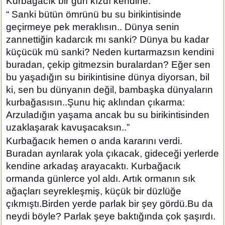
Kurbağacık bir gün kızdı kendine:
“ Sanki bütün ömrünü bu su birikintisinde
geçirmeye pek meraklısın.. Dünya senin
zannettiğin kadarcık mı sanki? Dünya bu kadar
küçücük mü sanki? Neden kurtarmazsın kendini
buradan, çekip gitmezsin buralardan? Eğer sen
bu yaşadığın su birikintisine dünya diyorsan, bil
ki, sen bu dünyanın değil, bambaşka dünyaların
kurbağasısın..Şunu hiç aklından çıkarma:
Arzuladığın yaşama ancak bu su birikintisinden
uzaklaşarak kavuşacaksın..”
Kurbağacık hemen o anda kararını verdi.
Buradan ayrılarak yola çıkacak, gideceği yerlerde
kendine arkadaş arayacaktı. Kurbağacık
ormanda günlerce yol aldı. Artık ormanın sık
ağaçları seyrekleşmiş, küçük bir düzlüğe
çıkmıştı.Birden yerde parlak bir şey gördü.Bu da
neydi böyle? Parlak şeye baktığında çok şaşırdı.