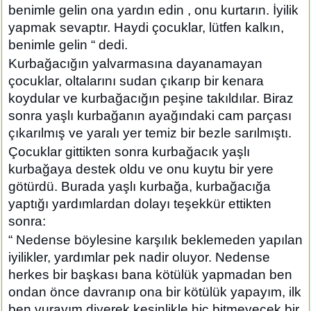
benimle gelin ona yardın edin , onu kurtarın. İyilik
yapmak sevaptır. Haydi çocuklar, lütfen kalkın,
benimle gelin “ dedi.
Kurbağacığın yalvarmasına dayanamayan
çocuklar, oltalarını sudan çıkarıp bir kenara
koydular ve kurbağacığın peşine takıldılar. Biraz
sonra yaşlı kurbağanın ayağındaki cam parçası
çıkarılmış ve yaralı yer temiz bir bezle sarılmıştı.
Çocuklar gittikten sonra kurbağacık yaşlı
kurbağaya destek oldu ve onu kuytu bir yere
götürdü. Burada yaşlı kurbağa, kurbağacığa
yaptığı yardımlardan dolayı teşekkür ettikten
sonra:
“ Nedense böylesine karşılık beklemeden yapılan
iyilikler, yardımlar pek nadir oluyor. Nedense
herkes bir başkası bana kötülük yapmadan ben
ondan önce davranıp ona bir kötülük yapayım, ilk
ben vurayım diyerek kesinlikle hiç bitmeyecek bir