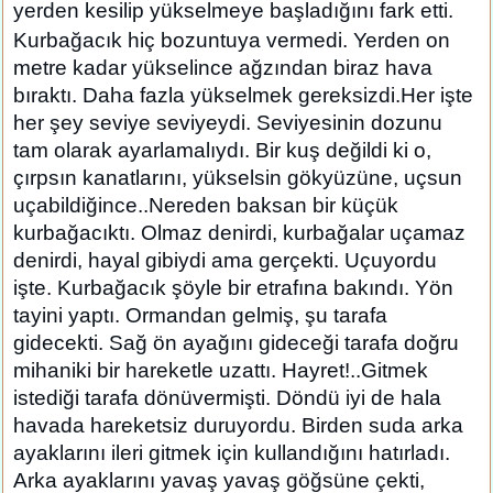
yerden kesilip yükselmeye başladığını fark etti.
Kurbağacık hiç bozuntuya vermedi. Yerden on
metre kadar yükselince ağzından biraz hava
bıraktı. Daha fazla yükselmek gereksizdi.Her işte
her şey seviye seviyeydi. Seviyesinin dozunu
tam olarak ayarlamalıydı. Bir kuş değildi ki o,
çırpsın kanatlarını, yükselsin gökyüzüne, uçsun
uçabildiğince..Nereden baksan bir küçük
kurbağacıktı. Olmaz denirdi, kurbağalar uçamaz
denirdi, hayal gibiydi ama gerçekti. Uçuyordu
işte. Kurbağacık şöyle bir etrafına bakındı. Yön
tayini yaptı. Ormandan gelmiş, şu tarafa
gidecekti. Sağ ön ayağını gideceği tarafa doğru
mihaniki bir hareketle uzattı. Hayret!..Gitmek
istediği tarafa dönüvermişti. Döndü iyi de hala
havada hareketsiz duruyordu. Birden suda arka
ayaklarını ileri gitmek için kullandığını hatırladı.
Arka ayaklarını yavaş yavaş göğsüne çekti,