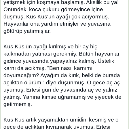
yetişmek için koşmaya başlamış. Aksilik bu ya!
Önündeki koca çukuru görmeyince içine
düşmüş. Küs Küs'ün ayağı çok acıyormuş.
Hayvanlar ona yardım etmişler ve yuvasına
götürüp yatırmışlar.
Küs Küs'ün ayağı kırılmış ve bir ay hiç
kalkmadan yatması gerekmiş. Bütün hayvanlar
gidince yuvasında yapayalnız kalmış. Üstelik
karnı da acıkmış. "Ben nasıl karnımı
doyuracağım? Ayağım da kırık, belki de burada
açlıktan ölürüm." diye düşünmüş. O gece aç aç
uyumuş. Ertesi gün de yuvasında aç ve yalnız
yatmış. Yanına kimse uğramamış ve yiyecek de
getirmemiş.
Küs Küs artık yaşamaktan ümidini kesmiş ve o
gece de açlıktan kıvranarak uyumuş. Ertesi