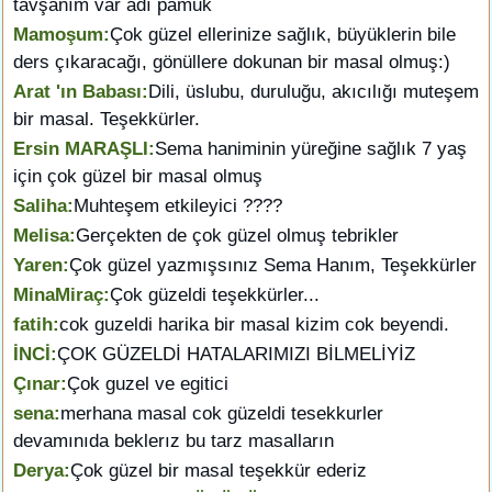
tavşanım var adı pamuk
Mamoşum:
Çok güzel ellerinize sağlık, büyüklerin bile
ders çıkaracağı, gönüllere dokunan bir masal olmuş:)
Arat 'ın Babası:
Dili, üslubu, duruluğu, akıcılığı muteşem
bir masal. Teşekkürler.
Ersin MARAŞLI:
Sema haniminin yüreğine sağlık 7 yaş
için çok güzel bir masal olmuş
Saliha:
Muhteşem etkileyici ????
Melisa:
Gerçekten de çok güzel olmuş tebrikler
Yaren:
Çok güzel yazmışsınız Sema Hanım, Teşekkürler
MinaMiraç:
Çok güzeldi teşekkürler...
fatih:
cok guzeldi harika bir masal kizim cok beyendi.
İNCİ:
ÇOK GÜZELDİ HATALARIMIZI BİLMELİYİZ
Çınar:
Çok guzel ve egitici
sena:
merhana masal cok güzeldi tesekkurler
devamınıda beklerız bu tarz masalların
Derya:
Çok güzel bir masal teşekkür ederiz