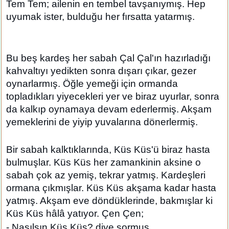
Tem Tem; ailenin en tembel tavşanıymış. Hep
uyumak ister, bulduğu her fırsatta yatarmış.
Bu beş kardeş her sabah Çal Çal'ın hazırladığı
kahvaltıyı yedikten sonra dışarı çıkar, gezer
oynarlarmış. Öğle yemeği için ormanda
topladıkları yiyecekleri yer ve biraz uyurlar, sonra
da kalkıp oynamaya devam ederlermiş. Akşam
yemeklerini de yiyip yuvalarına dönerlermiş.
Bir sabah kalktıklarında, Küs Küs'ü biraz hasta
bulmuşlar. Küs Küs her zamankinin aksine o
sabah çok az yemiş, tekrar yatmış. Kardeşleri
ormana çıkmışlar. Küs Küs akşama kadar hasta
yatmış. Akşam eve döndüklerinde, bakmışlar ki
Küs Küs hâlâ yatıyor. Çen Çen;
- Nasılsın Küs Küs? diye sormuş.