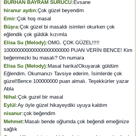
BURHAN BAYRAM SÜRÜCÜ:
Evsane
hiranur aydın:
Çok güzel beyendim
Emir:
Çok hoş masal
Büşra:
Çok güzel bi masaldı isimleri okurken çok
eğlendik çok güldük kızımla
Elisa Su (Melody):
OMG. ÇOK GÜZEL!!!!!
100000000000000000000000 PUAN VERİN BENCE! Kim
beğenmezki bu masalı? On numara
Elisa Su (Melody):
Masal harika!Okuyarak güldüm
Eğlendim. Okumanızı Tavsiye ederim. İsimlerde çok
güzel!Bence 100000000 puan almalı. Teşekkürler yazar
Abla
Nihal:
Çok guzel bir masal
Eylül:
Ay öyle güzel hikayeydiki uyuya kaldım
nisanur:
çok beğendim
Mehmet:
Masalı bende oğlumda çok beğendi emeğinize
sağlık