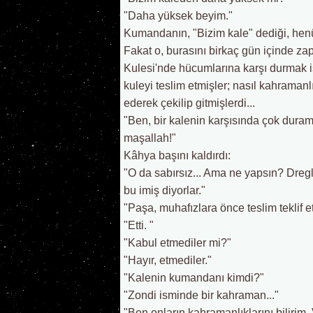
"Daha yüksek beyim."
Kumandanın, "Bizim kale" dediği, henü
Fakat o, burasını birkaç gün içinde za
Kulesi'nde hücumlarına karşı durmak i
kuleyi teslim etmişler; nasıl kahramanlı
ederek çekilip gitmişlerdi...
"Ben, bir kalenin karşısında çok duram
maşallah!"
Kâhya başını kaldırdı:
"O da sabırsız... Ama ne yapsın? Dregl
bu imiş diyorlar."
"Paşa, muhafızlara önce teslim teklif 
"Etti. "
"Kabul etmediler mi?"
"Hayır, etmediler."
"Kalenin kumandanı kimdi?"
"Zondi isminde bir kahraman..."
"Ben onların kahramanlıklarını bilirim. 