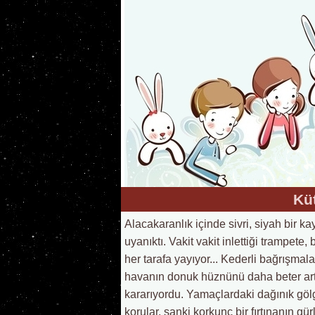
Kü
Alacakaranlık içinde sivri, siyah bir k
uyanıktı. Vakit vakit inlettiği trampete,
her tarafa yayıyor... Kederli bağrışmala
havanın donuk hüznünü daha beter artır
kararıyordu. Yamaçlardaki dağınık gölge
korular, sanki korkunç bir fırtınanın gür