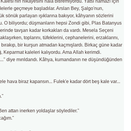
Kalesi'nin hikâyesini hâlâ bitiremiyordu. Yatsı namazı için
lelerle geçmeye başladılar. Arslan Bey, Şalgo'nun,
ük sönük parlayan ışıklarına bakıyor, kâhyanın sözlerini
u. O biliyordu; düşmanların hepsi Zondi gibi, Plas Batanyus
çlerinde tavşan kadar korkakları da vardı. Mesela Seçeni
klaşırken, toplarını, tüfeklerini, cephanelerini, erzaklarını,
ını bırakıp, bir kurşun atmadan kaçmışlardı. Birkaç güne kadar
, Keparmat kaleleri kalıyordu. Ama Allah kerimdi.
ez..." diye mırıldandı. Kâhya, kumandanın ne düşündüğünden
ele hava biraz kapansın... Fulek'e kadar dört beş kale var...
."
Ben attan inerken yoldaşlar söylediler."
cağım."