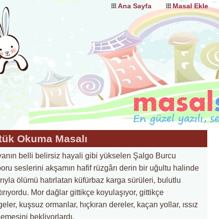
Ana Sayfa
Masal Ekle
tük Okuma Masalı
ayanın belli belirsiz hayali gibi yükselen Şalgo Burcu
 boru seslerini akşamın hafif rüzgârı derin bir uğultu halinde
rıyla ölümü hatırlatan küfürbaz karga sürüleri, bulutlu
ıyordu. Mor dağlar gittikçe koyulaşıyor, gittikçe
ler, kuşsuz ormanlar, hıçkıran dereler, kaçan yollar, ıssız
lemesini bekliyorlardı.