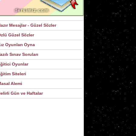
azır Mesajlar - Güzel Sözler
zlü Güzel Sözler
ız Oyunları Oyna
azılı Sınav Soruları
ğitici Oyunlar
ğitim Siteleri
asal Alemi
elirli Gün ve Haftalar