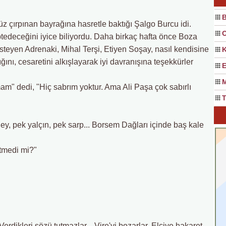
B
z çırpınan bayrağına hasretle baktığı Şalgo Burcu idi.
O
ptedeceğini iyice biliyordu. Daha birkaç hafta önce Boza
steyen Adrenaki, Mihal Terşi, Etiyen Soşay, nasıl kendisine
K
ğını, cesaretini alkışlayarak iyi davranışına teşekkürler
E
M
am" dedi, "Hiç sabrım yoktur. Ama Ali Paşa çok sabırlı
T
ey, pek yalçın, pek sarp... Borsem Dağları içinde baş kale
etmedi mi?"
Verdikleri sözü tutmazlar... Vire'yi bozarlar. Elçiye hakaret