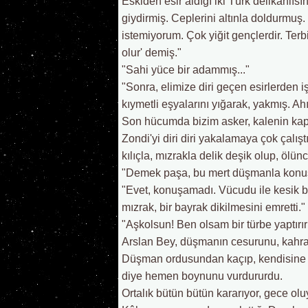
Eskiden esir aldığı iki Türk delikanlısı
giydirmiş. Ceplerini altınla doldurmuş.
istemiyorum. Çok yiğit gençlerdir. Terbi
olur' demiş."
"Sahi yüce bir adammış..."
"Sonra, elimize diri geçen esirlerden iş
kıymetli eşyalarını yığarak, yakmış. Ah
Son hücumda bizim asker, kalenin kapısı
Zondi'yi diri diri yakalamaya çok çalış
kılıçla, mızrakla delik deşik olup, ölü
"Demek paşa, bu mert düşmanla konu
"Evet, konuşamadı. Vücudu ile kesik b
mızrak, bir bayrak dikilmesini emretti." 
"Aşkolsun! Ben olsam bir türbe yaptırırı
Arslan Bey, düşmanın cesurunu, kahrama
Düşman ordusundan kaçıp, kendisine il
diye hemen boynunu vurdururdu.
Ortalık bütün bütün kararıyor, gece olu