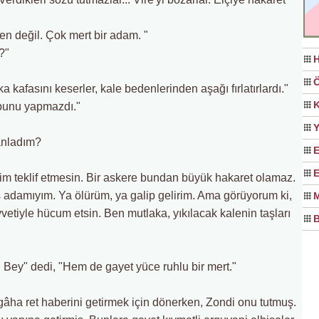
den değil. Çok mert bir adam. "
?"
H
Ö
a kafasını keserler, kale bedenlerinden aşağı fırlatırlardı."
K
 bunu yapmazdı."
Y
anladım?
E
E
lim teklif etmesin. Bir askere bundan büyük hakaret olamaz.
 adamıyım. Ya ölürüm, ya galip gelirim. Ama görüyorum ki,
M
vetiyle hücum etsin. Ben mutlaka, yıkılacak kalenin taşları
B
n Bey" dedi, "Hem de gayet yüce ruhlu bir mert."
âha ret haberini getirmek için dönerken, Zondi onu tutmuş.