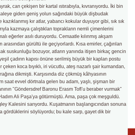
rak, can çekişen bir kartal ıstırabıyla, kıvranıyordu. İki bin
 kaleye giden geniş yolun sağındaki büyük dişbudak
 kazıklanmış kır atlar, yabancı kokular duyuyor gibi, sık sık
larıyla kazmaya çalıştıkları toprakların nemli çimenlerini
sırmalı eğerler asılı duruyordu. Cemaatle kılınmış akşam
 arasından gürültü ile geçiyorlardı. Kısa emirler, çağırılan
acak suskunluğu bozuyor, atların yanında itişen birkaç gencin
 yeşil çadırın kapısı önüne serilmiş büyük bir kaplan postu
çeken koca bıyıklı, iri vücutlu, ateş nazarlı şair kumandan,
yrağına dikmişti. Karşısında diz çökmüş kâhyasının
ım saat evvel dörtnala gelen bu adam, yaşlı, şişman bir
danının "Göndersdref Baronu Erasm Tofl'u beraber vurmak"
, Hadım Ali Paşa'ya götürmüştü. Ama, paşa çok meşguldü.
ley Kalesini sarıyordu. Kuşatmanın başlangıcından sonuna
 gördüklerini söylüyordu; bu kale sarp, gayet dik bir