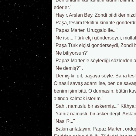
ederler."
"Hayır, Arslan Bey, Zondi bildikleriniz
"Paşa, teslim teklifini kiminle gönderdi
"Papaz Marten Uruçgalo ile...'
"Ne ise... Türk elçi gönderseydi, mutlak
"Paşa Türk elçisi gönderseydi, Zondi
"Ne biliyorsun?"
"Papaz Marten'e söylediği sözlerden 
"Ne demiş?" .
"Demiş ki; git, paşaya söyle. Bana tes
O nasıl savaş adamı ise, ben de savaş
benim işim bitti. O durmasın, bütün kuv
altında kalmak isterim."
"Sahi, namuslu bir askermiş..." Kâhya;
"Yalnız namuslu bir asker değil, Arsla
"Nasıl?..."
"Bakın anlatayım. Papaz Marten, ordug