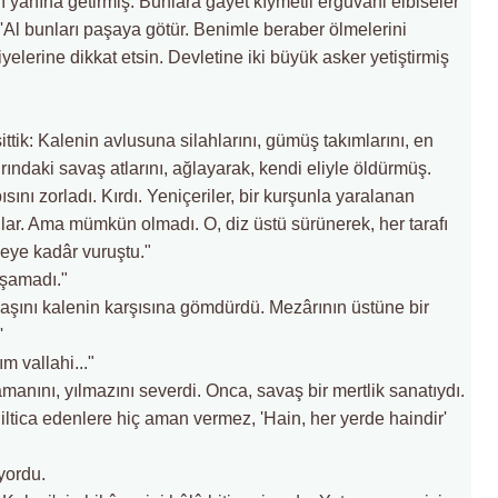
nı yanına getirmiş. Bunlara gayet kıymetli erguvani elbiseler
 'Al bunları paşaya götür. Benimle beraber ölmelerini
yelerine dikkat etsin. Devletine iki büyük asker yetiştirmiş
ittik: Kalenin avlusuna silahlarını, gümüş takımlarını, en
ırındaki savaş atlarını, ağlayarak, kendi eliyle öldürmüş.
nı zorladı. Kırdı. Yeniçeriler, bir kurşunla yaralanan
tılar. Ama mümkün olmadı. O, diz üstü sürünerek, her tarafı
nceye kadâr vuruştu."
şamadı."
aşını kalenin karşısına gömdürdü. Mezârının üstüne bir
'
m vallahi..."
nını, yılmazını severdi. Onca, savaş bir mertlik sanatıydı.
tica edenlere hiç aman vermez, 'Hain, her yerde haindir'
yordu.