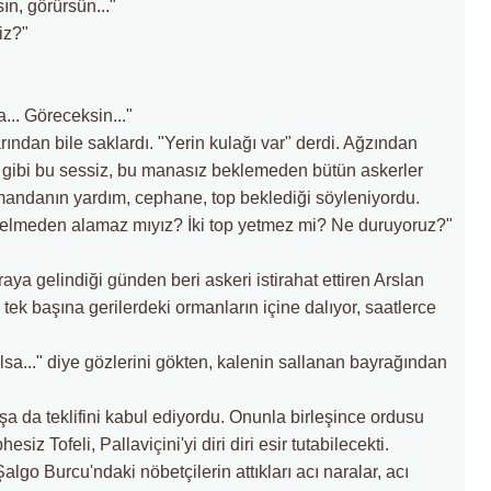
n, görürsün..."
iz?"
.. Göreceksin..."
ından bile saklardı. "Yerin kulağı var" derdi. Ağzından
hya gibi bu sessiz, bu manasız beklemeden bütün askerler
 Kumandanın yardım, cephane, top beklediği söyleniyordu.
m gelmeden alamaz mıyız? İki top yetmez mi? Ne duruyoruz?"
aya gelindiği günden beri askeri istirahat ettiren Arslan
tek başına gerilerdeki ormanların içine dalıyor, saatlerce
sa..." diye gözlerini gökten, kalenin sallanan bayrağından
şa da teklifini kabul ediyordu. Onunla birleşince ordusu
esiz Tofeli, Pallaviçini'yi diri diri esir tutabilecekti.
go Burcu'ndaki nöbetçilerin attıkları acı naralar, acı