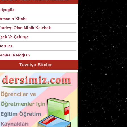
ilyegöz
rmanın Kitabı
ardeşi Olan Minik Kelebek
şek Ve Çekirge
artılar
embel Keloğlan
Tavsiye Siteler