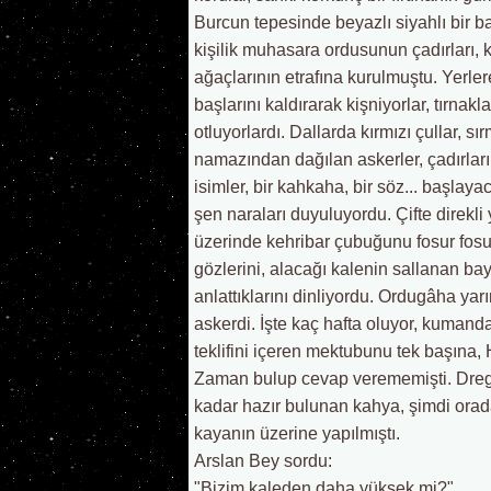
Burcun tepesinde beyazlı siyahlı bir bay
kişilik muhasara ordusunun çadırları,
ağaçlarının etrafına kurulmuştu. Yerlere
başlarını kaldırarak kişniyorlar, tırnak
otluyorlardı. Dallarda kırmızı çullar, 
namazından dağılan askerler, çadırların
isimler, bir kahkaha, bir söz... başlay
şen naraları duyuluyordu. Çifte direkli
üzerinde kehribar çubuğunu fosur fosur 
gözlerini, alacağı kalenin sallanan ba
anlattıklarını dinliyordu. Ordugâha yar
askerdi. İşte kaç hafta oluyor, kuman
teklifini içeren mektubunu tek başına
Zaman bulup cevap verememişti. Dreg
kadar hazır bulunan kahya, şimdi orada
kayanın üzerine yapılmıştı.
Arslan Bey sordu:
"Bizim kaleden daha yüksek mi?"