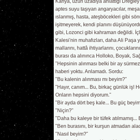
Kâhya, uzun uzadıya anlattığı Dregley 
aptes suyu taşıyan angaryacılar, meşa
ıslanmış, hasta, ateşböcekleri gibi sön
işitmeyerek, kendi planını düşünüyord
gibi, Lozonci gibi kahraman değildi. İ
Kalesi'nin muhafızları, daha Ali Paşa ya
mallarını, hattâ ihtiyarlarını, çocuklar
burası da alınınca Holloko, Boyak, Sağ
"Hepsinin alınması belki bir ay sürm
haberi yoktu. Anlamadı. Sordu:
"Bu kalenin alınması mı beyim?"
"Hayır, canım... Bu, birkaç günlük iş! H
Onların hepsini diyorum."
"Bir ayda dört beş kale... Bu güç beyim
"Niçin?"
"Daha bu kaleye bir tüfek atılmamış... 
"Ben burasını, bir kurşun atmadan ala
"Nasıl beyim?"