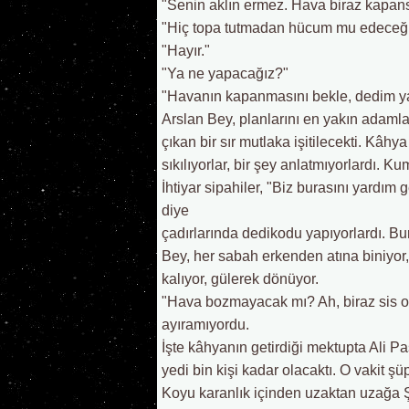
"Senin aklın ermez. Hava biraz kapansı
"Hiç topa tutmadan hücum mu edeceğ
"Hayır."
"Ya ne yapacağız?"
"Havanın kapanmasını bekle, dedim ya.
Arslan Bey, planlarını en yakın adamlar
çıkan bir sır mutlaka işitilecekti. Kâ
sıkılıyorlar, bir şey anlatmıyorlardı.
İhtiyar sipahiler, "Biz burasını yardı
diye
çadırlarında dedikodu yapıyorlardı. Bur
Bey, her sabah erkenden atına biniyor, 
kalıyor, gülerek dönüyor.
"Hava bozmayacak mı? Ah, biraz sis ol
ayıramıyordu.
İşte kâhyanın getirdiği mektupta Ali Pa
yedi bin kişi kadar olacaktı. O vakit şüph
Koyu karanlık içinden uzaktan uzağa Şal