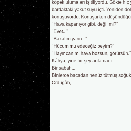
köpek ulumaları işitiliyordu. Gökte hiç 
bardaktaki yakut suyu içti. Yeniden d
konuşuyordu. Konuşurken düşündüğü he
"Hava kapanıyor gibi, değil mi?"
"Evet.. "
"Bakalım yarın..."
"Hücum mu edeceğiz beyim?"
"Hayır canım, hava bozsun, görürsün."
Kâhya, yine bir şey anlamadı...
Bir sabah...
Binlerce bacadan henüz tütmüş soğuk, n
Ordugâh,