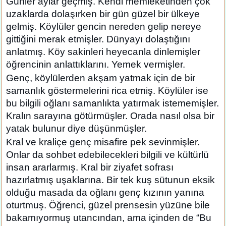
Günler aylar geçmiş. Kendi memleketinden çok
uzaklarda dolaşırken bir gün güzel bir ülkeye
gelmiş. Köylüler gencin nereden gelip nereye
gittiğini merak etmişler. Dünyayı dolaştığını
anlatmış. Köy sakinleri heyecanla dinlemişler
öğrencinin anlattıklarını. Yemek vermişler.
Genç, köylülerden akşam yatmak için de bir
samanlık göstermelerini rica etmiş. Köylüler ise
bu bilgili oğlanı samanlıkta yatırmak istememişler.
Kralın sarayına götürmüşler. Orada nasıl olsa bir
yatak bulunur diye düşünmüşler.
Kral ve kraliçe genç misafire pek sevinmişler.
Onlar da sohbet edebilecekleri bilgili ve kültürlü
insan ararlarmış. Kral bir ziyafet sofrası
hazırlatmış uşaklarına. Bir tek kuş sütunun eksik
olduğu masada da oğlanı genç kızının yanına
oturtmuş. Öğrenci, güzel prensesin yüzüne bile
bakamıyormuş utancından, ama içinden de “Bu