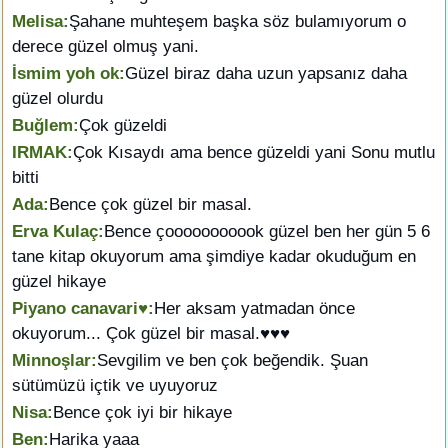
Melisa:
Şahane muhteşem başka söz bulamıyorum o
derece güzel olmuş yani.
İsmim yoh ok:
Güzel biraz daha uzun yapsanız daha
güzel olurdu
Buğlem:
Çok güzeldi
IRMAK:
Çok Kısaydı ama bence güzeldi yani Sonu mutlu
bitti
Ada:
Bence çok güzel bir masal.
Erva Kulaç:
Bence çooooooooook güzel ben her gün 5 6
tane kitap okuyorum ama şimdiye kadar okuduğum en
güzel hikaye
Piyano canavari♥:
Her aksam yatmadan önce
okuyorum... Çok güzel bir masal.♥♥♥
Minnoşlar:
Sevgilim ve ben çok beğendik. Şuan
sütümüzü içtik ve uyuyoruz
Nisa:
Bence çok iyi bir hikaye
Ben:
Harika yaaa