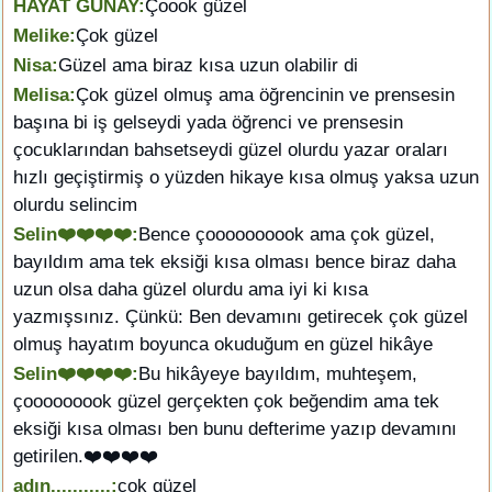
HAYAT GÜNAY:
Çoook güzel
Melike:
Çok güzel
Nisa:
Güzel ama biraz kısa uzun olabilir di
Melisa:
Çok güzel olmuş ama öğrencinin ve prensesin
başına bi iş gelseydi yada öğrenci ve prensesin
çocuklarından bahsetseydi güzel olurdu yazar oraları
hızlı geçiştirmiş o yüzden hikaye kısa olmuş yaksa uzun
olurdu selincim
Selin❤️❤️❤️❤️:
Bence çoooooooook ama çok güzel,
bayıldım ama tek eksiği kısa olması bence biraz daha
uzun olsa daha güzel olurdu ama iyi ki kısa
yazmışsınız. Çünkü: Ben devamını getirecek çok güzel
olmuş hayatım boyunca okuduğum en güzel hikâye
Selin❤️❤️❤️❤️:
Bu hikâyeye bayıldım, muhteşem,
çooooooook güzel gerçekten çok beğendim ama tek
eksiği kısa olması ben bunu defterime yazıp devamını
getirilen.❤️❤️❤️❤️
adın...........:
çok güzel