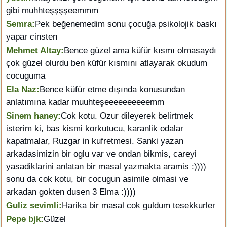
gibi muhhteşşşşeemmm
Semra:
Pek beğenemedim sonu çocuğa psikolojik baskı
yapar cinsten
Mehmet Altay:
Bence güzel ama küfür kısmı olmasaydı
çok güzel olurdu ben küfür kısmını atlayarak okudum
cocuguma
Ela Naz:
Bence küfür etme dışında konusundan
anlatımına kadar muuhteşeeeeeeeeeemm
Sinem haney:
Cok kotu. Ozur dileyerek belirtmek
isterim ki, bas kismi korkutucu, karanlik odalar
kapatmalar, Ruzgar in kufretmesi. Sanki yazan
arkadasimizin bir oglu var ve ondan bikmis, careyi
yasadiklarini anlatan bir masal yazmakta aramis :))))
sonu da cok kotu, bir cocugun asimile olmasi ve
arkadan gokten dusen 3 Elma :))))
Guliz sevimli:
Harika bir masal cok guldum tesekkurler
Pepe bjk:
Güzel