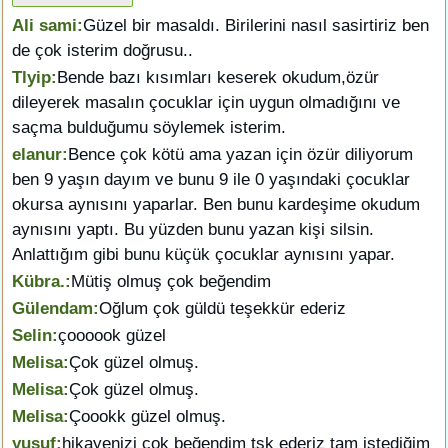
Ali sami:
Güzel bir masaldı. Birilerini nasıl sasirtiriz ben
de çok isterim doğrusu..
Tlyip:
Bende bazı kısımları keserek okudum,özür
dileyerek masalın çocuklar için uygun olmadığını ve
saçma bulduğumu söylemek isterim.
elanur:
Bence çok kötü ama yazan için özür diliyorum
ben 9 yaşın dayım ve bunu 9 ile 0 yaşındaki çocuklar
okursa aynısını yaparlar. Ben bunu kardeşime okudum
aynısını yaptı. Bu yüzden bunu yazan kişi silsin.
Anlattığım gibi bunu küçük çocuklar aynısını yapar.
Kübra.:
Mütiş olmuş çok beğendim
Gülendam:
Oğlum çok güldü teşekkür ederiz
Selin:
çoooook güzel
Melisa:
Çok güzel olmuş.
Melisa:
Çok güzel olmuş.
Melisa:
Çoookk güzel olmuş.
yusuf:
hikayenizi çok beğendim tşk ederiz tam istediğim