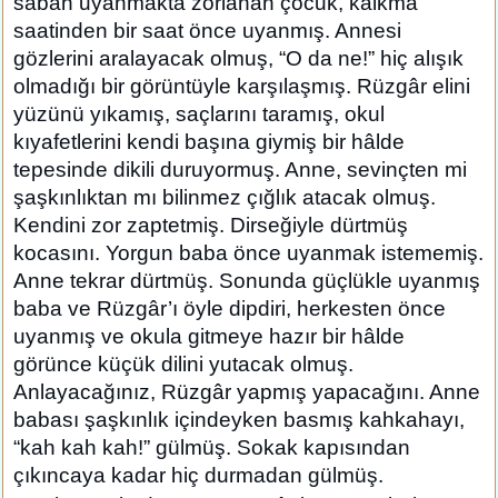
sabah uyanmakta zorlanan çocuk, kalkma
saatinden bir saat önce uyanmış. Annesi
gözlerini aralayacak olmuş, “O da ne!” hiç alışık
olmadığı bir görüntüyle karşılaşmış. Rüzgâr elini
yüzünü yıkamış, saçlarını taramış, okul
kıyafetlerini kendi başına giymiş bir hâlde
tepesinde dikili duruyormuş. Anne, sevinçten mi
şaşkınlıktan mı bilinmez çığlık atacak olmuş.
Kendini zor zaptetmiş. Dirseğiyle dürtmüş
kocasını. Yorgun baba önce uyanmak istememiş.
Anne tekrar dürtmüş. Sonunda güçlükle uyanmış
baba ve Rüzgâr’ı öyle dipdiri, herkesten önce
uyanmış ve okula gitmeye hazır bir hâlde
görünce küçük dilini yutacak olmuş.
Anlayacağınız, Rüzgâr yapmış yapacağını. Anne
babası şaşkınlık içindeyken basmış kahkahayı,
“kah kah kah!” gülmüş. Sokak kapısından
çıkıncaya kadar hiç durmadan gülmüş.