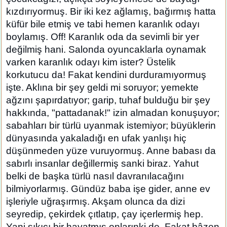
kızdırıyormuş. Bir iki kez ağlamış, bağırmış hatta
küfür bile etmiş ve tabi hemen karanlık odayı
boylamış. Off! Karanlık oda da sevimli bir yer
değilmiş hani. Salonda oyuncaklarla oynamak
varken karanlık odayı kim ister? Üstelik
korkutucu da! Fakat kendini durduramıyormuş
işte. Aklına bir şey geldi mi soruyor; yemekte
ağzını şapırdatıyor; garip, tuhaf bulduğu bir şey
hakkında, "pattadanak!" izin almadan konuşuyor;
sabahları bir türlü uyanmak istemiyor; büyüklerin
dünyasında yakaladığı en ufak yanlışı hiç
düşünmeden yüze vuruyormuş. Anne babası da
sabırlı insanlar değillermiş sanki biraz. Yahut
belki de başka türlü nasıl davranılacağını
bilmiyorlarmış. Gündüz baba işe gider, anne ev
işleriyle uğraşırmış. Akşam olunca da dizi
seyredip, çekirdek çıtlatıp, çay içerlermiş hep.
Yani sıkıcı bir hayatmış onlarınki de. Fakat bâzen