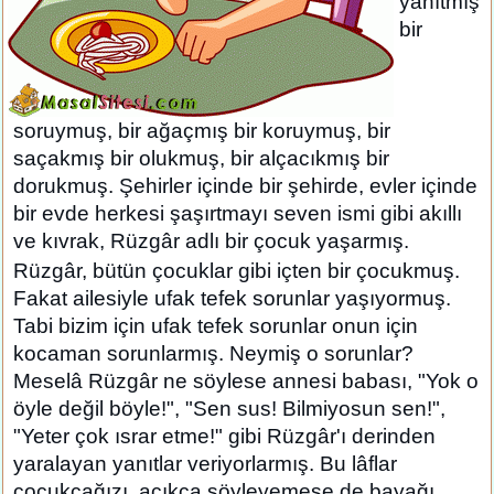
yanıtmış
bir
soruymuş, bir ağaçmış bir koruymuş, bir
saçakmış bir olukmuş, bir alçacıkmış bir
dorukmuş. Şehirler içinde bir şehirde, evler içinde
bir evde herkesi şaşırtmayı seven ismi gibi akıllı
ve kıvrak, Rüzgâr adlı bir çocuk yaşarmış.
Rüzgâr, bütün çocuklar gibi içten bir çocukmuş.
Fakat ailesiyle ufak tefek sorunlar yaşıyormuş.
Tabi bizim için ufak tefek sorunlar onun için
kocaman sorunlarmış. Neymiş o sorunlar?
Meselâ Rüzgâr ne söylese annesi babası, "Yok o
öyle değil böyle!", "Sen sus! Bilmiyosun sen!",
"Yeter çok ısrar etme!" gibi Rüzgâr'ı derinden
yaralayan yanıtlar veriyorlarmış. Bu lâflar
çocukcağızı, açıkça söyleyemese de bayağı