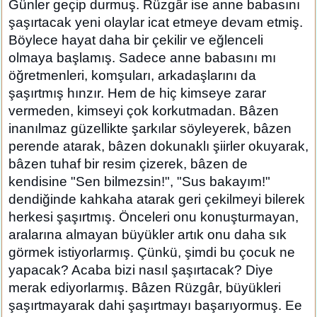
Günler geçip durmuş. Rüzgâr ise anne babasını
şaşırtacak yeni olaylar icat etmeye devam etmiş.
Böylece hayat daha bir çekilir ve eğlenceli
olmaya başlamış. Sadece anne babasını mı
öğretmenleri, komşuları, arkadaşlarını da
şaşırtmış hınzır. Hem de hiç kimseye zarar
vermeden, kimseyi çok korkutmadan. Bâzen
inanılmaz güzellikte şarkılar söyleyerek, bâzen
perende atarak, bâzen dokunaklı şiirler okuyarak,
bâzen tuhaf bir resim çizerek, bâzen de
kendisine "Sen bilmezsin!", "Sus bakayım!"
dendiğinde kahkaha atarak geri çekilmeyi bilerek
herkesi şaşırtmış. Önceleri onu konuşturmayan,
aralarına almayan büyükler artık onu daha sık
görmek istiyorlarmış. Çünkü, şimdi bu çocuk ne
yapacak? Acaba bizi nasıl şaşırtacak? Diye
merak ediyorlarmış. Bâzen Rüzgâr, büyükleri
şaşırtmayarak dahi şaşırtmayı başarıyormuş. Ee