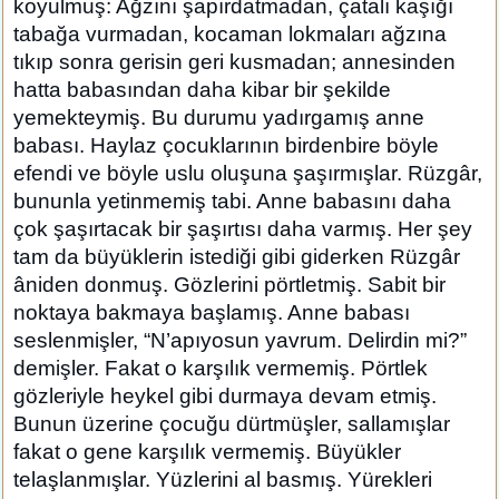
koyulmuş: Ağzını şapırdatmadan, çatalı kaşığı
tabağa vurmadan, kocaman lokmaları ağzına
tıkıp sonra gerisin geri kusmadan; annesinden
hatta babasından daha kibar bir şekilde
yemekteymiş. Bu durumu yadırgamış anne
babası. Haylaz çocuklarının birdenbire böyle
efendi ve böyle uslu oluşuna şaşırmışlar. Rüzgâr,
bununla yetinmemiş tabi. Anne babasını daha
çok şaşırtacak bir şaşırtısı daha varmış. Her şey
tam da büyüklerin istediği gibi giderken Rüzgâr
âniden donmuş. Gözlerini pörtletmiş. Sabit bir
noktaya bakmaya başlamış. Anne babası
seslenmişler, “N’apıyosun yavrum. Delirdin mi?”
demişler. Fakat o karşılık vermemiş. Pörtlek
gözleriyle heykel gibi durmaya devam etmiş.
Bunun üzerine çocuğu dürtmüşler, sallamışlar
fakat o gene karşılık vermemiş. Büyükler
telaşlanmışlar. Yüzlerini al basmış. Yürekleri