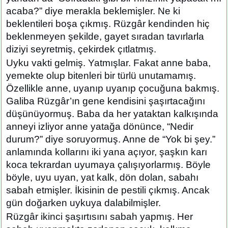
acaba?” diye merakla beklemişler. Ne ki
beklentileri boşa çıkmış. Rüzgâr kendinden hiç
beklenmeyen şekilde, gayet sıradan tavırlarla
diziyi seyretmiş, çekirdek çıtlatmış.
Uyku vakti gelmiş. Yatmışlar. Fakat anne baba,
yemekte olup bitenleri bir türlü unutamamış.
Özellikle anne, uyanıp uyanıp çocuğuna bakmış.
Galiba Rüzgâr’ın gene kendisini şaşırtacağını
düşünüyormuş. Baba da her yataktan kalkışında
anneyi izliyor anne yatağa dönünce, “Nedir
durum?” diye soruyormuş. Anne de “Yok bi şey.”
anlamında kollarını iki yana açıyor, şaşkın karı
koca tekrardan uyumaya çalışıyorlarmış. Böyle
böyle, uyu uyan, yat kalk, dön dolan, sabahı
sabah etmişler. İkisinin de pestili çıkmış. Ancak
gün doğarken uykuya dalabilmişler.
Rüzgâr ikinci şaşırtısını sabah yapmış. Her