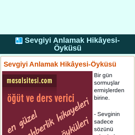
Sevgiyi Anlamak Hikâyesi-
Öyküsü
Sevgiyi Anlamak Hikâyesi-Öyküsü
Bir gün
sormuşlar
ermişlerden
birine.
- Sevginin
sadece
sözünü