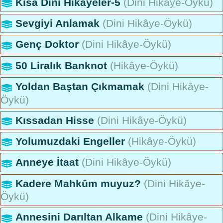
Kısa Dini Hikayeler-5
(Dini Hikâye-Öykü)
Sevgiyi Anlamak
(Dini Hikâye-Öykü)
Genç Doktor
(Dini Hikâye-Öykü)
50 Liralık Banknot
(Hikâye-Öykü)
Yoldan Baştan Çıkmamak
(Dini Hikâye-
Öykü)
Kıssadan Hisse
(Dini Hikâye-Öykü)
Yolumuzdaki Engeller
(Hikâye-Öykü)
Anneye İtaat
(Dini Hikâye-Öykü)
Kadere Mahkûm muyuz?
(Dini Hikâye-
Öykü)
Annesini Darıltan Alkame
(Dini Hikâye-