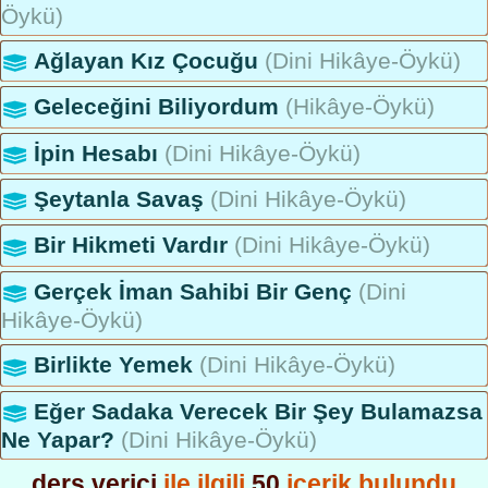
Öykü)
Ağlayan Kız Çocuğu
(Dini Hikâye-Öykü)
Geleceğini Biliyordum
(Hikâye-Öykü)
İpin Hesabı
(Dini Hikâye-Öykü)
Şeytanla Savaş
(Dini Hikâye-Öykü)
Bir Hikmeti Vardır
(Dini Hikâye-Öykü)
Gerçek İman Sahibi Bir Genç
(Dini
Hikâye-Öykü)
Birlikte Yemek
(Dini Hikâye-Öykü)
Eğer Sadaka Verecek Bir Şey Bulamazsa
Ne Yapar?
(Dini Hikâye-Öykü)
ders verici
ile ilgili
50
içerik bulundu