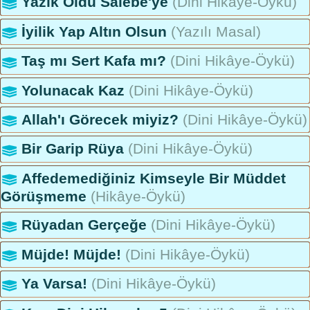
Yazık Oldu Salebe'ye
(Dini Hikâye-Öykü)
İyilik Yap Altın Olsun
(Yazılı Masal)
Taş mı Sert Kafa mı?
(Dini Hikâye-Öykü)
Yolunacak Kaz
(Dini Hikâye-Öykü)
Allah'ı Görecek miyiz?
(Dini Hikâye-Öykü)
Bir Garip Rüya
(Dini Hikâye-Öykü)
Affedemediğiniz Kimseyle Bir Müddet
Görüşmeme
(Hikâye-Öykü)
Rüyadan Gerçeğe
(Dini Hikâye-Öykü)
Müjde! Müjde!
(Dini Hikâye-Öykü)
Ya Varsa!
(Dini Hikâye-Öykü)