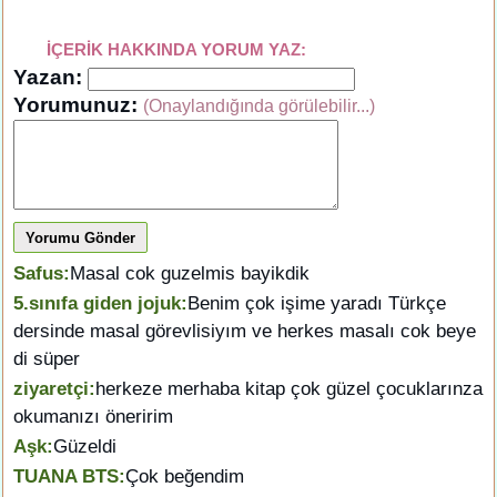
İÇERİK HAKKINDA YORUM YAZ:
Yazan:
Yorumunuz:
(Onaylandığında görülebilir...)
Yorumu Gönder
Safus:
Masal cok guzelmis bayikdik
5.sınıfa giden jojuk:
Benim çok işime yaradı Türkçe
dersinde masal görevlisiyım ve herkes masalı cok beye
di süper
ziyaretçi:
herkeze merhaba kitap çok güzel çocuklarınza
okumanızı öneririm
Aşk:
Güzeldi
TUANA BTS:
Çok beğendim