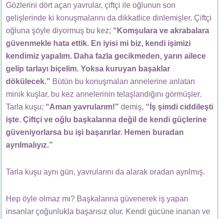
Gözlerini dört açan yavrular, çiftçi ile oğlunun son
gelişlerinde ki konuşmalarını da dikkatlice dinlemişler. Çiftçi
oğluna şöyle diyormuş bu kez;
“Komşulara ve akrabalara
güvenmekle hata ettik. En iyisi mi biz, kendi işimizi
kendimiz yapalım. Daha fazla gecikmeden, yarın ailece
gelip tarlayı biçelim. Yoksa kuruyan başaklar
dökülecek.”
Bütün bu konuşmaları annelerine anlatan
minik kuşlar, bu kez annelerinin telaşlandığını görmüşler.
Tarla kuşu;
“Aman yavrularım!”
demiş,
“İş şimdi ciddileşti
işte. Çiftçi ve oğlu başkalarına değil de kendi güçlerine
güveniyorlarsa bu işi başarırlar. Hemen buradan
ayrılmalıyız.”
Tarla kuşu aynı gün, yavrularını da alarak oradan ayrılmış.
Hep öyle olmaz mı? Başkalarına güvenerek iş yapan
insanlar çoğunlukla başarısız olur. Kendi gücüne inanan ve