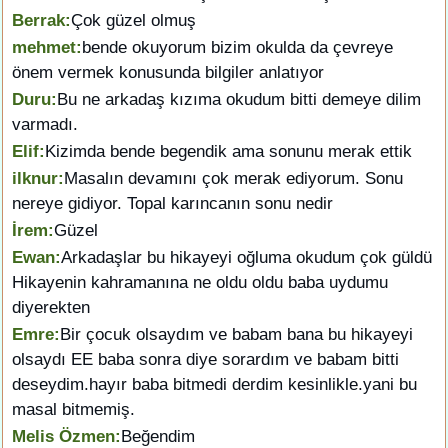
Berrak:
Çok güzel olmuş
mehmet:
bende okuyorum bizim okulda da çevreye
önem vermek konusunda bilgiler anlatıyor
Duru:
Bu ne arkadaş kızıma okudum bitti demeye dilim
varmadı.
Elif:
Kizimda bende begendik ama sonunu merak ettik
ilknur:
Masalın devamını çok merak ediyorum. Sonu
nereye gidiyor. Topal karıncanın sonu nedir
İrem:
Güzel
Ewan:
Arkadaşlar bu hikayeyi oğluma okudum çok güldü
Hikayenin kahramanına ne oldu oldu baba uydumu
diyerekten
Emre:
Bir çocuk olsaydım ve babam bana bu hikayeyi
olsaydı EE baba sonra diye sorardım ve babam bitti
deseydim.hayır baba bitmedi derdim kesinlikle.yani bu
masal bitmemiş.
Melis Özmen:
Beğendim