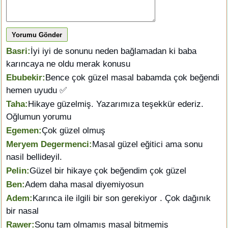
Yorumu Gönder
Basri:
İyi iyi de sonunu neden bağlamadan ki baba
karıncaya ne oldu merak konusu
Ebubekir:
Bence çok güzel masal babamda çok beğendi
hemen uyudu ✅
Taha:
Hikaye güzelmiş. Yazarımıza teşekkür ederiz.
Oğlumun yorumu
Egemen:
Çok güzel olmuş
Meryem Degermenci:
Masal güzel eğitici ama sonu
nasil bellideyil.
Pelin:
Güzel bir hikaye çok beğendim çok güzel
Ben:
Adem daha masal diyemiyosun
Adem:
Karınca ile ilgili bir son gerekiyor . Çok dağınık
bir nasal
Rawer:
Sonu tam olmamış masal bitmemiş