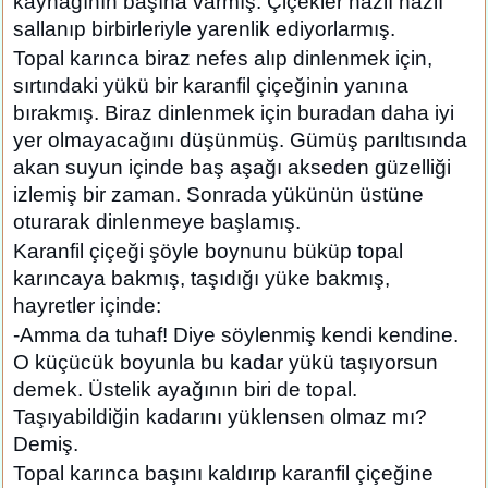
kaynağının başına varmış. Çiçekler nazlı nazlı
sallanıp birbirleriyle yarenlik ediyorlarmış.
Topal karınca biraz nefes alıp dinlenmek için,
sırtındaki yükü bir karanfil çiçeğinin yanına
bırakmış. Biraz dinlenmek için buradan daha iyi
yer olmayacağını düşünmüş. Gümüş parıltısında
akan suyun içinde baş aşağı akseden güzelliği
izlemiş bir zaman. Sonrada yükünün üstüne
oturarak dinlenmeye başlamış.
Karanfil çiçeği şöyle boynunu büküp topal
karıncaya bakmış, taşıdığı yüke bakmış,
hayretler içinde:
-Amma da tuhaf! Diye söylenmiş kendi kendine.
O küçücük boyunla bu kadar yükü taşıyorsun
demek. Üstelik ayağının biri de topal.
Taşıyabildiğin kadarını yüklensen olmaz mı?
Demiş.
Topal karınca başını kaldırıp karanfil çiçeğine