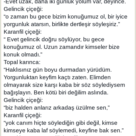
-Evet uzak, daha iki günlük yolum var, deyince.
Gelincik çiçeği:
“o zaman bu gece bizim konuğumuz ol, bir iyice
yorgunluk atarsın, birlikte dertleşir söyleşiriz.”
Karanfil çiçeği:
“ Evet gelincik doğru söylüyor, bu gece
konuğumuz ol. Uzun zamandır kimseler bize
konuk olmadı.”
Topal karınca:
“Haklısınız gün boyu durmadan yürüdüm.
Yorgunluktan keyfim kaçtı zaten. Elimden
olmayarak size karşı kaba bir söz söylediysem
bağışlayın. Ben kötü biri değilim aslında.
Gelincik çiçeği:
“biz halden anlarız arkadaş üzülme sen,”
Karanfil çiçeği:
“yok canım hiçte söylediğin gibi değil, kimse
kimseye kaba laf söylemedi, keyfine bak sen.”