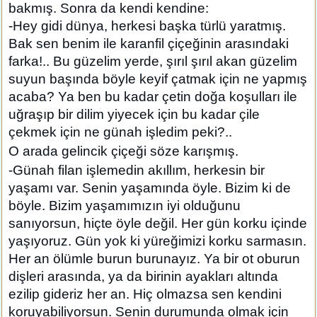
bakmış. Sonra da kendi kendine:
-Hey gidi dünya, herkesi başka türlü yaratmış.
Bak sen benim ile karanfil çiçeğinin arasındaki
farka!.. Bu güzelim yerde, şırıl şırıl akan güzelim
suyun başında böyle keyif çatmak için ne yapmış
acaba? Ya ben bu kadar çetin doğa koşulları ile
uğraşıp bir dilim yiyecek için bu kadar çile
çekmek için ne günah işledim peki?..
O arada gelincik çiçeği söze karışmış.
-Günah filan işlemedin akıllım, herkesin bir
yaşamı var. Senin yaşamında öyle. Bizim ki de
böyle. Bizim yaşamımızın iyi olduğunu
sanıyorsun, hiçte öyle değil. Her gün korku içinde
yaşıyoruz. Gün yok ki yüreğimizi korku sarmasın.
Her an ölümle burun burunayız. Ya bir ot oburun
dişleri arasında, ya da birinin ayakları altında
ezilip gideriz her an. Hiç olmazsa sen kendini
koruyabiliyorsun. Senin durumunda olmak için