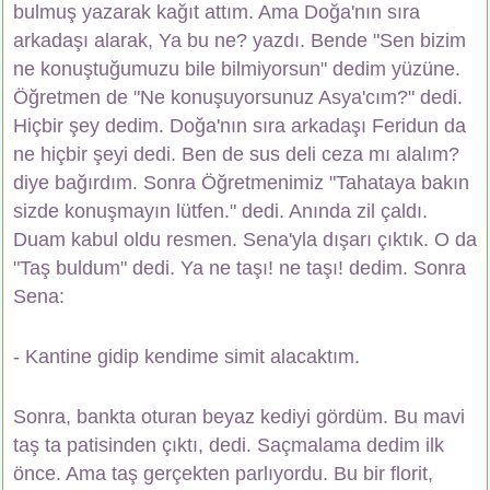
bulmuş yazarak kağıt attım. Ama Doğa'nın sıra
arkadaşı alarak, Ya bu ne? yazdı. Bende "Sen bizim
ne konuştuğumuzu bile bilmiyorsun" dedim yüzüne.
Öğretmen de "Ne konuşuyorsunuz Asya'cım?" dedi.
Hiçbir şey dedim. Doğa'nın sıra arkadaşı Feridun da
ne hiçbir şeyi dedi. Ben de sus deli ceza mı alalım?
diye bağırdım. Sonra Öğretmenimiz "Tahataya bakın
sizde konuşmayın lütfen." dedi. Anında zil çaldı.
Duam kabul oldu resmen. Sena'yla dışarı çıktık. O da
"Taş buldum" dedi. Ya ne taşı! ne taşı! dedim. Sonra
Sena:
- Kantine gidip kendime simit alacaktım.
Sonra, bankta oturan beyaz kediyi gördüm. Bu mavi
taş ta patisinden çıktı, dedi. Saçmalama dedim ilk
önce. Ama taş gerçekten parlıyordu. Bu bir florit,