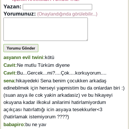
Yazan:
Yorumunuz:
(Onaylandığında görülebilir...)
Yorumu Gönder
asyanın evil twini:
kötü
Cavit:
Ne mutlu Türküm diyene
Cavit:
Bu...Gercek...mi?....Çok....korkuyorum....
sena:
hikayedeki Sena benim çocukken arkadaş
edinebilmek için herseyi yapmistim bu da onlardan biri :)
(suan asya ile cok yakin arkadasiz) ve bu hikayeyi
okuyana kadar ilkokul anilarimi hatirlamiyordum
açıkçası hatırlattığı icin asyaya tesekkurler<3
(hatirlamak istemiyorum ????)
babapiro:
bu ne yav