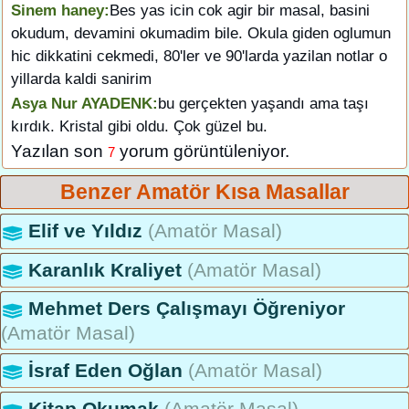
Sinem haney:
Bes yas icin cok agir bir masal, basini
okudum, devamini okumadim bile. Okula giden oglumun
hic dikkatini cekmedi, 80'ler ve 90'larda yazilan notlar o
yillarda kaldi sanirim
Asya Nur AYADENK:
bu gerçekten yaşandı ama taşı
kırdık. Kristal gibi oldu. Çok güzel bu.
Yazılan son
yorum görüntüleniyor.
7
Benzer Amatör Kısa Masallar
Elif ve Yıldız
(Amatör Masal)
Karanlık Kraliyet
(Amatör Masal)
Mehmet Ders Çalışmayı Öğreniyor
(Amatör Masal)
İsraf Eden Oğlan
(Amatör Masal)
Kitap Okumak
(Amatör Masal)