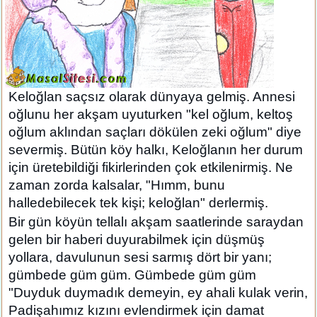
Keloğlan saçsız olarak dünyaya gelmiş. Annesi
oğlunu her akşam uyuturken "kel oğlum, keltoş
oğlum aklından saçları dökülen zeki oğlum" diye
severmiş. Bütün köy halkı, Keloğlanın her durum
için üretebildiği fikirlerinden çok etkilenirmiş. Ne
zaman zorda kalsalar, "Hımm, bunu
halledebilecek tek kişi; keloğlan" derlermiş.
Bir gün köyün tellalı akşam saatlerinde saraydan
gelen bir haberi duyurabilmek için düşmüş
yollara, davulunun sesi sarmış dört bir yanı;
gümbede güm güm. Gümbede güm güm
"Duyduk duymadık demeyin, ey ahali kulak verin,
Padişahımız kızını evlendirmek için damat