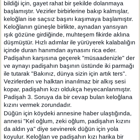
bildiği için, gayet rahat bir şekilde dolanmaya
başlamıştır. Vezirler birbirlerine bakıp kalmışlar,
keloğlan ise saçsız başını kaşımaya başlamıştır.
Keloğlanın güneşle birlikte, aynadan yansıyan
ışık gözüne girdiğinde, muhteşem fikirde aklına
düşmüştür. Hızlı adımlar ile yürüyerek kalabalığın
içinde duran hanımdan aynasını rica eder.
Padişahın karşısına geçerek "müsaadenizle" der
ve aynayı padişahın başının üstünde iki parmağı
ile tutarak "Bakınız, dünya sizin için artık ters".
Vezirlerden ve halktan inanılmaz bir alkış sesi
kopar, padişahın kızı oldukça heyecanlanmıştır.
Padişah 3. Soruya da bir cevap bulan keloğlana
kızını vermek zorundadır.
Düğün için köydeki annesine haber ulaştığında,
annesi "Kel oğlum, zeki oğlum, padişahın kızını
da aldın ya" diye sevinerek düğün için yola
koyulur. Keloğlan ve padişahın kızı harika bir