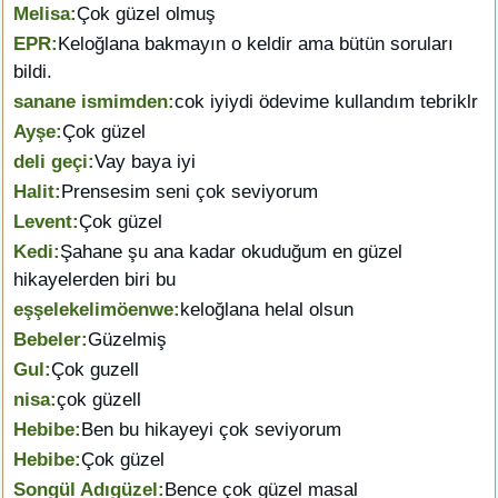
Melisa:
Çok güzel olmuş
EPR:
Keloğlana bakmayın o keldir ama bütün soruları
bildi.
sanane ismimden:
cok iyiydi ödevime kullandım tebriklr
Ayşe:
Çok güzel
deli geçi:
Vay baya iyi
Halit:
Prensesim seni çok seviyorum
Levent:
Çok güzel
Kedi:
Şahane şu ana kadar okuduğum en güzel
hikayelerden biri bu
eşşelekelimöenwe:
keloğlana helal olsun
Bebeler:
Güzelmiş
Gul:
Çok guzell
nisa:
çok güzell
Hebibe:
Ben bu hikayeyi çok seviyorum
Hebibe:
Çok güzel
Songül Adıgüzel:
Bence çok güzel masal