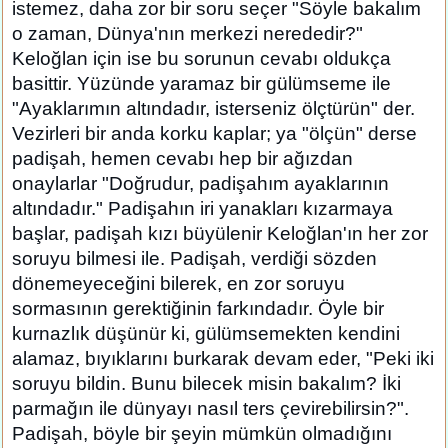
istemez, daha zor bir soru seçer "Söyle bakalım
o zaman, Dünya'nın merkezi nerededir?"
Keloğlan için ise bu sorunun cevabı oldukça
basittir. Yüzünde yaramaz bir gülümseme ile
"Ayaklarımın altındadır, isterseniz ölçtürün" der.
Vezirleri bir anda korku kaplar; ya "ölçün" derse
padişah, hemen cevabı hep bir ağızdan
onaylarlar "Doğrudur, padişahım ayaklarının
altındadır." Padişahın iri yanakları kızarmaya
başlar, padişah kızı büyülenir Keloğlan'ın her zor
soruyu bilmesi ile. Padişah, verdiği sözden
dönemeyeceğini bilerek, en zor soruyu
sormasının gerektiğinin farkındadır. Öyle bir
kurnazlık düşünür ki, gülümsemekten kendini
alamaz, bıyıklarını burkarak devam eder, "Peki iki
soruyu bildin. Bunu bilecek misin bakalım? İki
parmağın ile dünyayı nasıl ters çevirebilirsin?".
Padişah, böyle bir şeyin mümkün olmadığını