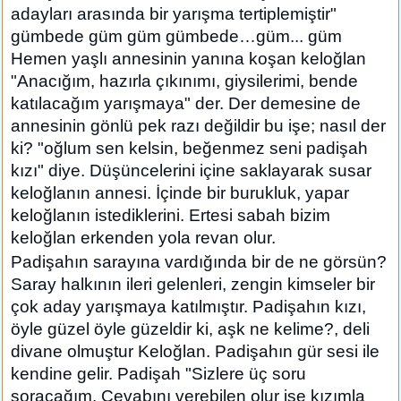
adayları arasında bir yarışma tertiplemiştir"
gümbede güm güm gümbede…güm... güm
Hemen yaşlı annesinin yanına koşan keloğlan
"Anacığım, hazırla çıkınımı, giysilerimi, bende
katılacağım yarışmaya" der. Der demesine de
annesinin gönlü pek razı değildir bu işe; nasıl der
ki? "oğlum sen kelsin, beğenmez seni padişah
kızı" diye. Düşüncelerini içine saklayarak susar
keloğlanın annesi. İçinde bir burukluk, yapar
keloğlanın istediklerini. Ertesi sabah bizim
keloğlan erkenden yola revan olur.
Padişahın sarayına vardığında bir de ne görsün?
Saray halkının ileri gelenleri, zengin kimseler bir
çok aday yarışmaya katılmıştır. Padişahın kızı,
öyle güzel öyle güzeldir ki, aşk ne kelime?, deli
divane olmuştur Keloğlan. Padişahın gür sesi ile
kendine gelir. Padişah "Sizlere üç soru
soracağım. Cevabını verebilen olur ise kızımla