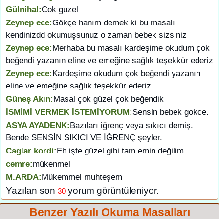
Gülnihal:
Cok guzel
Zeynep ece:
Gökçe hanım demek ki bu masalı
kendinizdd okumuşsunuz o zaman bebek sizsiniz
Zeynep ece:
Merhaba bu masalı kardeşime okudum çok
beğendi yazanın eline ve emeğine sağlık teşekkür ederiz
Zeynep ece:
Kardeşime okudum çok beğendi yazanın
eline ve emeğine sağlık teşekkür ederiz
Güneş Akın:
Masal çok güzel çok beğendik
İSMİMİ VERMEK İSTEMİYORUM:
Sensin bebek gokce.
ASYA AYADENK:
Bazıları iğrenç veya sıkıcı demiş.
Bende SENSİN SIKICI VE İĞRENÇ şeyler.
Caglar kordi:
Eh işte güzel gibi tam emin değilim
cemre:
mükenmel
M.ARDA:
Mükemmel muhteşem
Yazılan son
yorum görüntüleniyor.
30
Benzer Yazılı Okuma Masalları