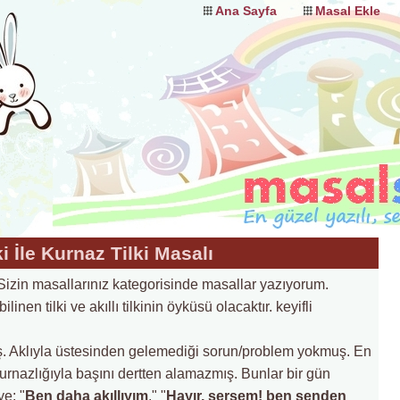
Ana Sayfa
Masal Ekle
lki İle Kurnaz Tilki Masalı
in masallarınız kategorisinde masallar yazıyorum.
inen tilki ve akıllı tilkinin öyküsü olacaktır. keyifli
rmış. Aklıyla üstesinden gelemediği sorun/problem yokmuş. En
kurnazlığıyla başını dertten alamazmış. Bunlar bir gün
e: "
Ben daha akıllıyım
." "
Hayır, sersem! ben senden