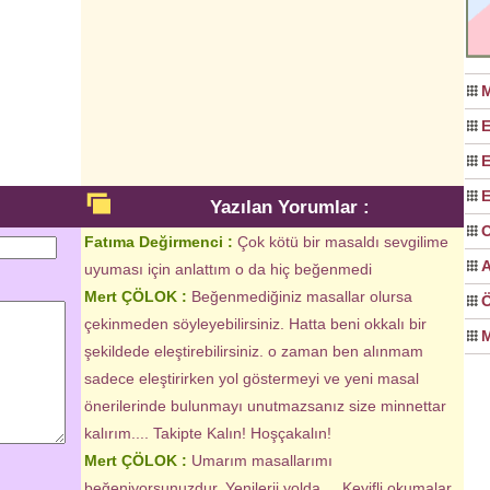
M
E
E
E
Yazılan Yorumlar :
O
Fatıma Değirmenci :
Çok kötü bir masaldı sevgilime
A
uyuması için anlattım o da hiç beğenmedi
Mert ÇÖLOK :
Beğenmediğiniz masallar olursa
Ö
çekinmeden söyleyebilirsiniz. Hatta beni okkalı bir
M
şekildede eleştirebilirsiniz. o zaman ben alınmam
sadece eleştirirken yol göstermeyi ve yeni masal
önerilerinde bulunmayı unutmazsanız size minnettar
kalırım.... Takipte Kalın! Hoşçakalın!
Mert ÇÖLOK :
Umarım masallarımı
beğeniyorsunuzdur. Yenilerii yolda.... Keyifli okumalar