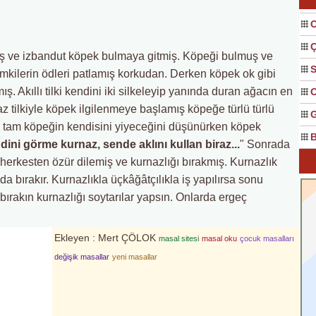
O
ş ve izbandut köpek bulmaya gitmiş. Köpeği bulmuş ve
S
imkilerin ödleri patlamış korkudan. Derken köpek ok gibi
ış. Akıllı tilki kendini iki silkeleyip yanında duran ağacın en
O
z tilkiyle köpek ilgilenmeye başlamış köpeğe türlü türlü
G
ş tam köpeğin kendisini yiyeceğini düşünürken köpek
B
ini görme kurnaz, sende aklını kullan biraz...
" Sonrada
ıp herkesten özür dilemiş ve kurnazlığı bırakmış. Kurnazlık
a bırakır. Kurnazlıkla üçkâğâtçılıkla iş yapılırsa sonu
n bırakın kurnazlığı soytarılar yapsın. Onlarda ergeç
Ekleyen : Mert ÇÖLOK
masal sitesi
masal oku
çocuk masalları
değişik masallar
yeni masallar