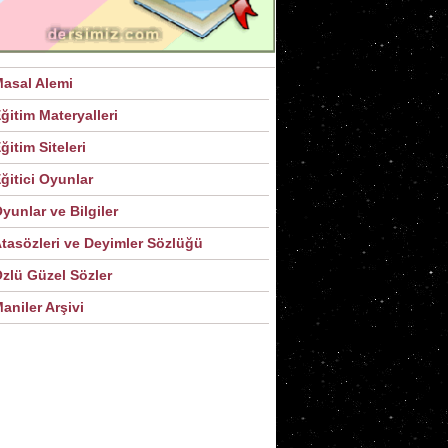
asal Alemi
ğitim Materyalleri
ğitim Siteleri
ğitici Oyunlar
yunlar ve Bilgiler
tasözleri ve Deyimler Sözlüğü
zlü Güzel Sözler
aniler Arşivi