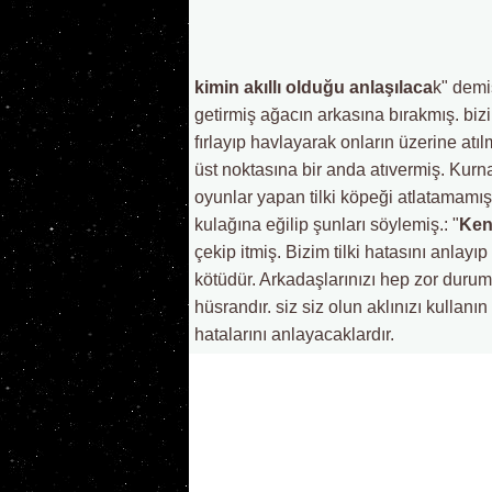
kimin akıllı olduğu anlaşılaca
k" demi
getirmiş ağacın arkasına bırakmış. biz
fırlayıp havlayarak onların üzerine atılm
üst noktasına bir anda atıvermiş. Kurna
oyunlar yapan tilki köpeği atlatamamı
kulağına eğilip şunları söylemiş.: "
Kend
çekip itmiş. Bizim tilki hatasını anlay
kötüdür. Arkadaşlarınızı hep zor durumd
hüsrandır. siz siz olun aklınızı kullanı
hatalarını anlayacaklardır.