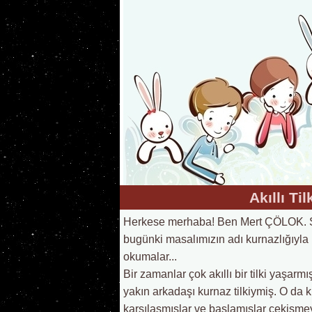
Akıllı Ti
Herkese merhaba! Ben Mert ÇÖLOK. Siz
bugünki masalımızın adı kurnazlığıyla bil
okumalar...
Bir zamanlar çok akıllı bir tilki yaşa
yakın arkadaşı kurnaz tilkiymiş. O da 
karşılaşmışlar ve başlamışlar çekişmey