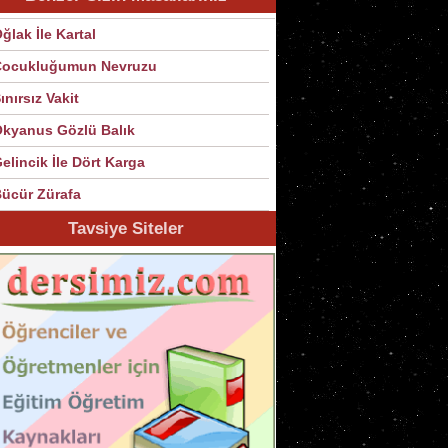
ğlak İle Kartal
Çocukluğumun Nevruzu
ınırsız Vakit
kyanus Gözlü Balık
elincik İle Dört Karga
ücür Zürafa
Tavsiye Siteler