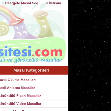
Rastgele Masal Seç
İletişim
Masal Kategorileri
azılı Okuma Masalları
esli Anlatım Masallar
örüntülü Flash Masallar
örüntülü Video Masallar