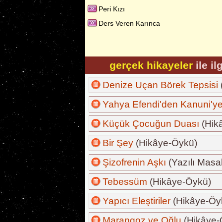
Peri Kızı
Ders Veren Karınca
gerçek hikayeler
ile il
Denize Uçan Börek Tepsisi
Yahya Efendi'den Kanuni'y
Küçük Çocuğun Duası
(Hik
Bir Şey
(Hikâye-Öykü)
Şizofrenin Aşkı
(Yazılı Masal
Tebessüm
(Hikâye-Öykü)
Yapıcı Eleştiriler
(Hikâye-Öy
Marangoz ve Oğlu
(Hikâye-