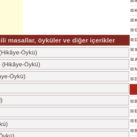
İ
K
K
G
gili masallar, öyküler ve diğer içerikler
D
S
(Hikâye-Öykü)
A
e
(Hikâye-Öykü)
N
âye-Öykü)
D
)
B
E
E
kü)
B
Öykü)