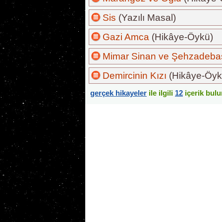
Sis
(Yazılı Masal)
Gazi Amca
(Hikâye-Öykü)
Mimar Sinan ve Şehzadebaş
Demircinin Kızı
(Hikâye-Öyk
gerçek hikayeler
ile ilgili
12
içerik bul