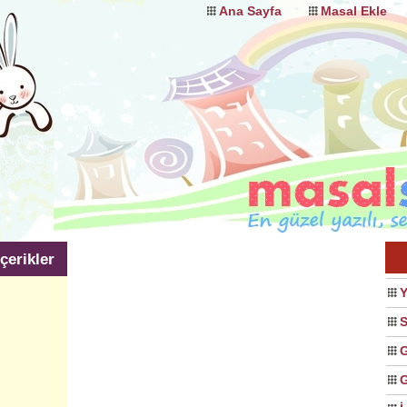
Ana Sayfa
Masal Ekle
çerikler
Y
S
G
G