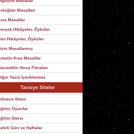
ngilizce Masallar
eloğlan Masalları
ısa Masallar
erçek Hikâyeler, Öyküler
ini Hikâyeler, Öyküler
izin Masallarınız
matör Kısa Masallar
asreddin Hoca Fıkraları
iğer Yazılı İçeriklerimiz
Tavsiye Siteler
ilmece Sitesi
ğitici Oyunlar
ğitim Sitesi
elirli Gün ve Haftalar