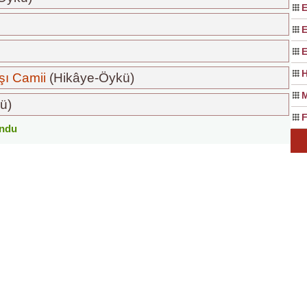
E
E
E
H
ı Camii
(Hikâye-Öykü)
M
ü)
F
undu