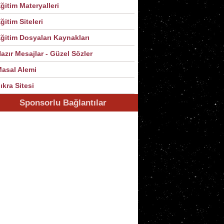
ğitim Materyalleri
ğitim Siteleri
ğitim Dosyaları Kaynakları
azır Mesajlar - Güzel Sözler
asal Alemi
ıkra Sitesi
Sponsorlu Bağlantılar