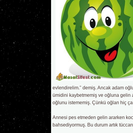
evlendirelim." demiş. Ancak adam oğl
ümidini kaybetmemiş ve oğluna gelin a
oğlunu istememiş. Çünkü oğlan hiç çal
Annesi pes etmeden gelin ararken koca
bahsediyormuş. Bu durum artık tüccarı