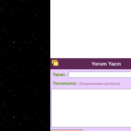
Yorum Yazın
Yazan :
Yorumunuz:
(Onaylanmadan görülmez)