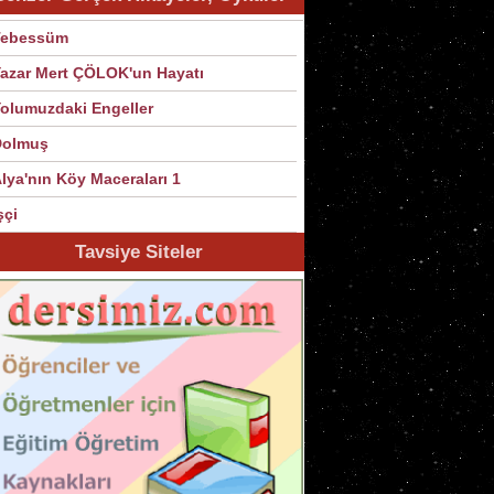
Tebessüm
azar Mert ÇÖLOK'un Hayatı
olumuzdaki Engeller
Dolmuş
lya'nın Köy Maceraları 1
şçi
Tavsiye Siteler