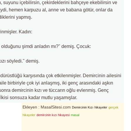
n, suyunu içebilirsin, çekirdeklerini bahçeye ekebilirsin ve
Haydi, hemen karpuzu al, anne ve babana götür, onlar da
diklerini yapmış.
inmişler. Kadın:
i olduğunu şimdi anladın mı?" demiş. Çocuk:
zı söyledi." demiş.
dürüstlüğü karşısında çok etkilenmişler. Demircinin ailesini
ile birbiriyle çok iyi anlaşmış, iki genç arasındaki aşkın
 sonra demircinin kızı ve tüccarın oğlu evlenmiş. Genç
. İkisi sonsuza kadar mutlu yaşamışlar.
Ekleyen : MasalSitesi.com
Demircinin Kızı
hikayeler
gerçek
hikayeler
demircinin kızı hikayesi
masal