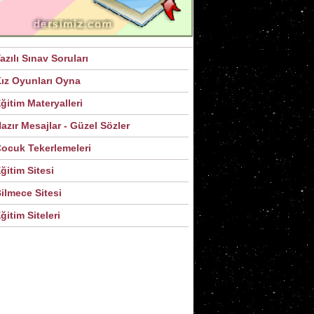
azılı Sınav Soruları
ız Oyunları Oyna
ğitim Materyalleri
azır Mesajlar - Güzel Sözler
ocuk Tekerlemeleri
ğitim Sitesi
ilmece Sitesi
ğitim Siteleri