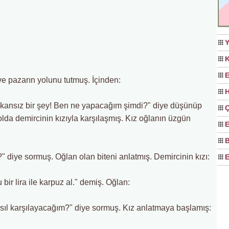
Y
K
E
ve pazarın yolunu tutmuş. İçinden:
H
 imkansız bir şey! Ben ne yapacağım şimdi?" diye düşünüp
Ç
da demircinin kızıyla karşılaşmış. Kız oğlanın üzgün
E
B
iye sormuş. Oğlan olan biteni anlatmış. Demircinin kızı:
E
bir lira ile karpuz al." demiş. Oğlan:
asıl karşılayacağım?" diye sormuş. Kız anlatmaya başlamış: