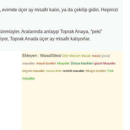
, evimde üçer ay misafir kalın, ya da çekilip gidin. Hepinizi
ünmüşler. Aralarında anlaşıp Toprak Anaya, “peki”
iyor, Toprak Anada üçer ay misafir kalıyorlar.
Ekleyen : MasalSitesi
Dört Mevsim Masalı
masal
çocuk
masalları
masal özetleri
hikayeler
Dünya klasikleri
güzel hikayeler
seçme masallar
masal dinle
resimli masallar
hikaye özetleri
Türk
masalları