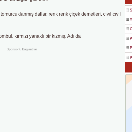
S
tomurcuklanmış dallar, renk renk çiçek demetleri, cıvıl cıvıl
Y
G
bul, kırmızı yanaklı bir kızmış. Adı da
A
P
Sponsorlu Bağlantılar
K