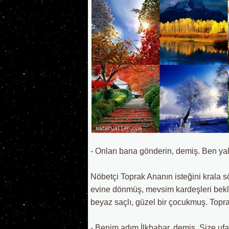
- Onları bana gönderin, demiş. Ben yal
Nöbetçi Toprak Ananın isteğini krala 
evine dönmüş, mevsim kardeşleri bek
beyaz saçlı, güzel bir çocukmuş. Topr
- Benim adım İlkbahar, demiş. Size ufa