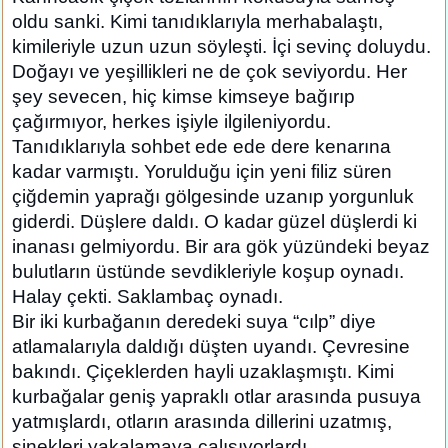
oldu sanki. Kimi tanıdıklarıyla merhabalaştı,
kimileriyle uzun uzun söyleşti. İçi sevinç doluydu.
Doğayı ve yeşillikleri ne de çok seviyordu. Her
şey sevecen, hiç kimse kimseye bağırıp
çağırmıyor, herkes işiyle ilgileniyordu.
Tanıdıklarıyla sohbet ede ede dere kenarına
kadar varmıştı. Yorulduğu için yeni filiz süren
çiğdemin yaprağı gölgesinde uzanıp yorgunluk
giderdi. Düşlere daldı. O kadar güzel düşlerdi ki
inanası gelmiyordu. Bir ara gök yüzündeki beyaz
bulutların üstünde sevdikleriyle koşup oynadı.
Halay çekti. Saklambaç oynadı.
Bir iki kurbağanın deredeki suya “cılp” diye
atlamalarıyla daldığı düşten uyandı. Çevresine
bakındı. Çiçeklerden hayli uzaklaşmıştı. Kimi
kurbağalar geniş yapraklı otlar arasında pusuya
yatmışlardı, otların arasında dillerini uzatmış,
sinekleri yakalamaya çalışıyorlardı.