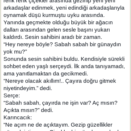
renk renk çiçekler arasında gezinip yeni yeni
arkadaşlar edinmek, yeni edindiği arkadaşlarıyla
oynamak düşü kurmuştu uyku arasında.
Yanında geçmekte olduğu büyük bir ağacın
dalları arasından gelen sesle başını yukarı
kaldırdı. Sesin sahibini aradı bir zaman.
“Hey nereye böyle? Sabah sabah bir günaydın
yok mu?”
Sonunda sesin sahibini buldu. Kendisiyle sürekli
sohbet eden yaşlı serçeydi. İlk anda tanıyamadı,
ama yanıtlamaktan da gecikmedi.
“Nereye olacak akıllım!.. Çayıra doğru gitmek
niyetindeyim.” dedi.
Serçe:
“Sabah sabah, çayırda ne işin var? Aç mısın?
Açıkta mısın?” dedi.
Karıncacık:
“Ne açım ne de açıktayım. Gezip güzellikler