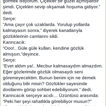
görmek istiyorum. Çiçekler bir güzel açmışlardır
şimdi. Çiçekleri sevip okşamak hoşuma gidiyor.”
dedi.
Serçe:
“Ama çayır çok uzaklarda. Yorulup yollarda
kalmayasın sonra,” diyerek kanatlarıyla
gözlüklerinin camlarını sildi.
Karıncacık:
“Ooo!.. Güle güle kullan, kendine gözlük
almışsın,”deyince.
Serçe:
“Evet aldım ya!.. Mecbur kalmasaydım almazdım.
Eğer gözlerimde gözlük olmasaydı seni
göremeyecektim. Bunun benim için ne demek
olduğunu bilir misin? Gözlükler sayesinde
dostlarımı görüp sohbet edebiliyorum.” dedi.
Karıncacık serçeye acıdı… Üzüntüsü arasında:
“Peki her şeyi rahatlıkla görebiliyor musun?”