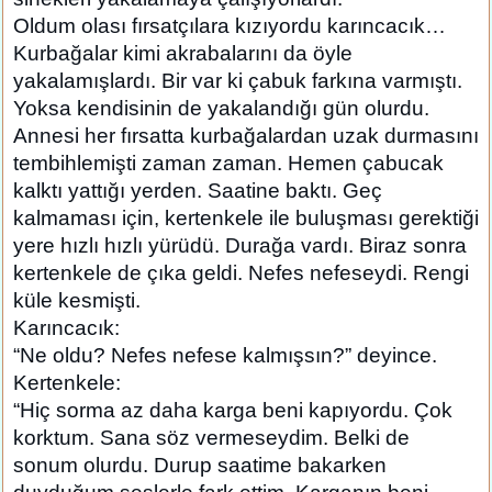
Oldum olası fırsatçılara kızıyordu karıncacık…
Kurbağalar kimi akrabalarını da öyle
yakalamışlardı. Bir var ki çabuk farkına varmıştı.
Yoksa kendisinin de yakalandığı gün olurdu.
Annesi her fırsatta kurbağalardan uzak durmasını
tembihlemişti zaman zaman. Hemen çabucak
kalktı yattığı yerden. Saatine baktı. Geç
kalmaması için, kertenkele ile buluşması gerektiği
yere hızlı hızlı yürüdü. Durağa vardı. Biraz sonra
kertenkele de çıka geldi. Nefes nefeseydi. Rengi
küle kesmişti.
Karıncacık:
“Ne oldu? Nefes nefese kalmışsın?” deyince.
Kertenkele:
“Hiç sorma az daha karga beni kapıyordu. Çok
korktum. Sana söz vermeseydim. Belki de
sonum olurdu. Durup saatime bakarken