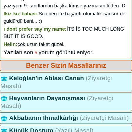
yazıyom 9. sınıflardan başka kimse yazmasın lütfen :D
Ikiz kız babasi:
Son derece başarılı otomatik sansür de
güldürdü beni... ;)
ı dont prefer say my name:
İTS İS TOO MUCH LONG
BUT İT İS GOOD.
Helin:
çok uzun fakat güzel.
Yazılan son
yorum görüntüleniyor.
5
Benzer Sizin Masallarınız
Keloğlan'ın Ablası Canan
(Ziyaretçi
Masalı)
Hayvanların Dayanışması
(Ziyaretçi
Masalı)
Akbabanın İhmalkârlığı
(Ziyaretçi Masalı)
Küçük Dostum
(Yazılı Masal)