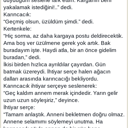
duyduğum seslerle fark ettim. Karganın beni
yakalamak istediğini!..” dedi.
Karıncacık:
“Geçmiş olsun, üzüldüm şimdi.” dedi.
Kertenkele:
“Hiç sorma, az daha kargaya postu deldirecektik.
Ama boş ver üzülmene gerek yok artık. Bak
buradayım işte. Haydi atla, bir an önce gidelim
buradan,” dedi.
İkisi birden hızlıca ayrıldılar çayırdan. Gün
batmak üzereydi. İhtiyar serçe halen ağacın
dalları arasında karıncacığı bekliyordu.
Karıncacık ihtiyar serçeye seslenerek:
“Geç kaldım annem merak içindedir. Yarın gelir
uzun uzun söyleşiriz,” deyince.
İhtiyar serçe:
“Tamam anlaştık. Anneni bekletmen doğru olmaz.
Annene selamımı söylemeyi unutma. Ha