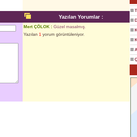
T
Yazılan Yorumlar :
D
Mert ÇÖLOK :
Güzel masalmış.
K
Yazılan
1
yorum görüntüleniyor.
K
A