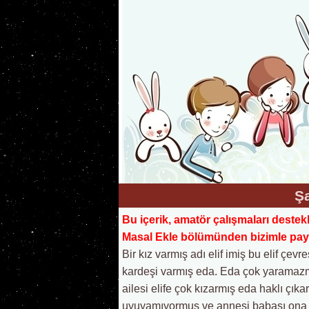
Ş
Bu içerik, amatör çalışmaları destek
Masal Ekle bölümünden bizimle payla
Bir kız varmış adı elif imiş bu elif çevr
kardeşi varmış eda. Eda çok yaramazmış
ailesi elife çok kızarmış eda haklı çık
uyuyamıyormuş ve annesi babası ona ço