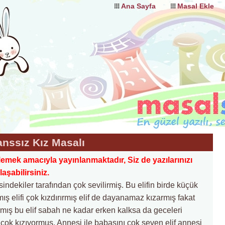
Ana Sayfa
Masal Ekle
anssız Kız Masalı
lemek amacıyla yayınlanmaktadır, Siz de yazılarınızı
şabilirsiniz.
esindekiler tarafından çok sevilirmiş. Bu elifin birde küçük
 elifi çok kızdırırmış elif de dayanamaz kızarmış fakat
armış bu elif sabah ne kadar erken kalksa da geceleri
k kızıyormuş. Annesi ile babasını çok seven elif annesi