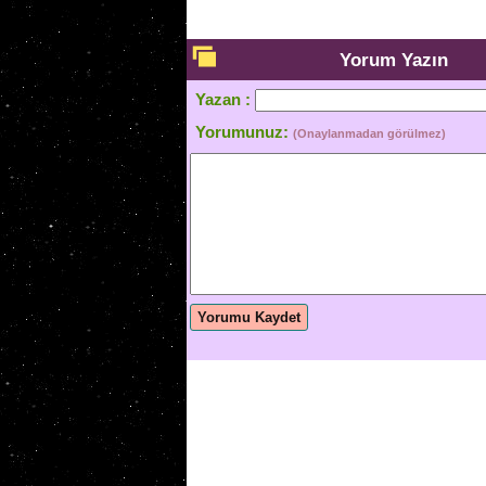
Yorum Yazın
Yazan :
Yorumunuz:
(Onaylanmadan görülmez)
Yorumu Kaydet