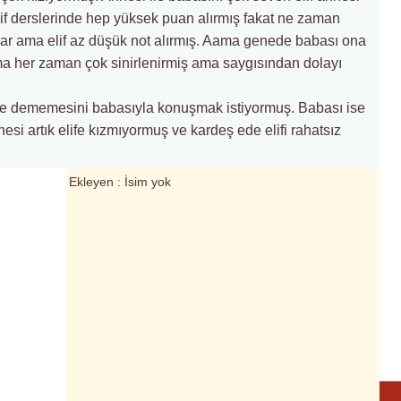
f derslerinde hep yüksek puan alırmış fakat ne zaman
ar ama elif az düşük not alırmış. Aama genede babası ona
ma her zaman çok sinirlenirmiş ama saygısından dolayı
le dememesini babasıyla konuşmak istiyormuş. Babası ise
si artık elife kızmıyormuş ve kardeş ede elifi rahatsız
Ekleyen : İsim yok