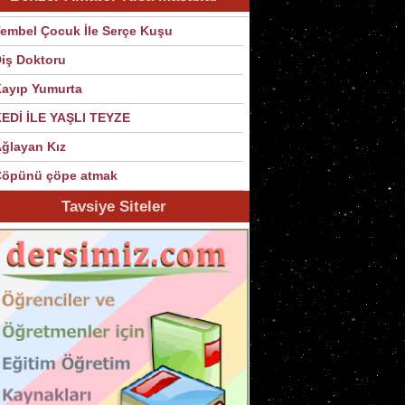
embel Çocuk İle Serçe Kuşu
iş Doktoru
ayıp Yumurta
EDİ İLE YAŞLI TEYZE
ğlayan Kız
Çöpünü çöpe atmak
Tavsiye Siteler