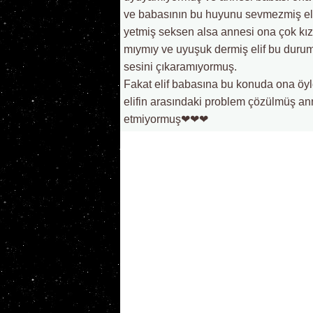
ve babasının bu huyunu sevmezmiş eli
yetmiş seksen alsa annesi ona çok kız
mıymıy ve uyuşuk dermiş elif bu duru
sesini çıkaramıyormuş.
Fakat elif babasına bu konuda ona öy
elifin arasındaki problem çözülmüş anne
etmiyormuş❤❤❤