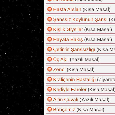
Hasta Arslan
(Kısa Masal)
Şanssız Köylünün Şansı
(Kı
Kışlık Giysiler
(Kısa Masal)
Hayata Bakış
(Kısa Masal)
Çetin'in Şanssızlığı
(Kısa Ma
Üç Akıl
(Yazılı Masal)
Zenci
(Kısa Masal)
Kraliçenin Hastalığı
(Ziyaret
Kediyle Fareler
(Kısa Masal
Altın Çuvalı
(Yazılı Masal)
Bahçemiz
(Kısa Masal)