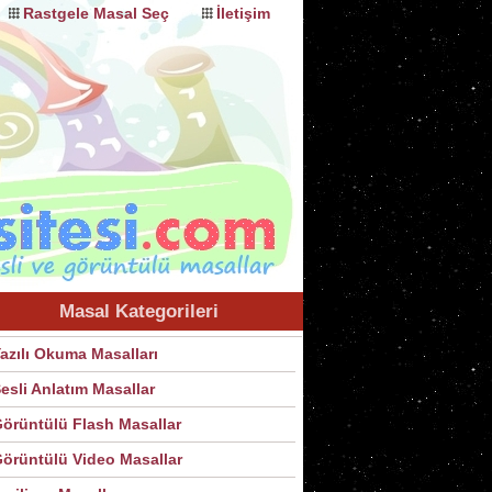
Rastgele Masal Seç
İletişim
Masal Kategorileri
azılı Okuma Masalları
esli Anlatım Masallar
örüntülü Flash Masallar
örüntülü Video Masallar