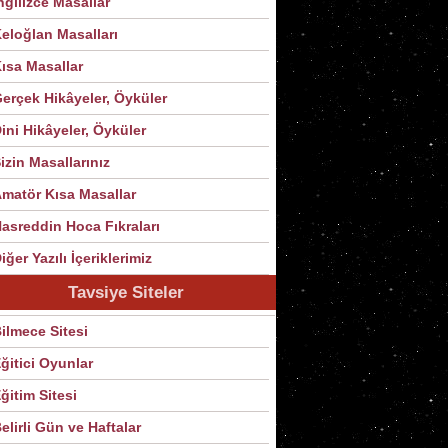
ngilizce Masallar
eloğlan Masalları
ısa Masallar
erçek Hikâyeler, Öyküler
ini Hikâyeler, Öyküler
izin Masallarınız
matör Kısa Masallar
asreddin Hoca Fıkraları
iğer Yazılı İçeriklerimiz
Tavsiye Siteler
ilmece Sitesi
ğitici Oyunlar
ğitim Sitesi
elirli Gün ve Haftalar