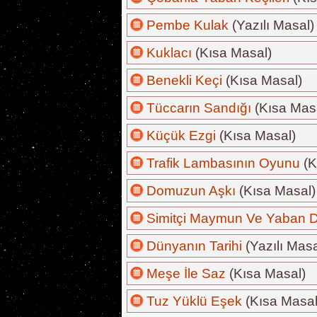
Pembe Kulak
(Yazılı Masal)
Kuklacı
(Kısa Masal)
Benekli Keçi
(Kısa Masal)
Tüccarın Sandığı
(Kısa Mas
Küçük Ezgi
(Kısa Masal)
Trafik Lambasının Oyunu
(K
Domuzun Aşkı
(Kısa Masal)
Simitçi Maymun Ve Yaban D
Dünyanın Tarihi
(Yazılı Masa
Meşe İle Saz
(Kısa Masal)
Tuz Yüklü Eşek
(Kısa Masal