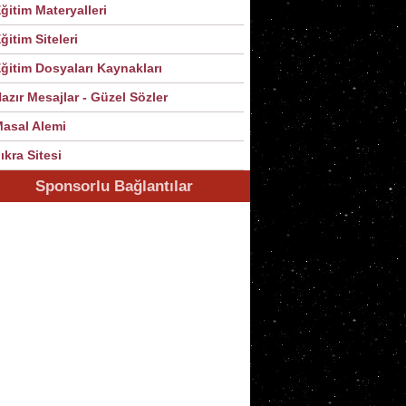
ğitim Materyalleri
ğitim Siteleri
ğitim Dosyaları Kaynakları
azır Mesajlar - Güzel Sözler
asal Alemi
ıkra Sitesi
Sponsorlu Bağlantılar