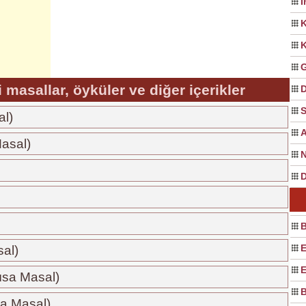
İ
K
K
G
li masallar, öyküler ve diğer içerikler
D
S
al)
A
Masal)
N
D
B
E
al)
E
ısa Masal)
B
a Masal)