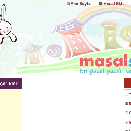
Ana Sayfa
Masal Ekle
çerikler
Y
S
G
G