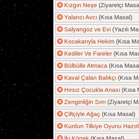
Kızgın Neşe
(Ziyaretçi Masa
Yalancı Avcı
(Kısa Masal)
Salyangoz ve Evi
(Yazılı Ma
Kocakarıyla Hekim
(Kısa Ma
Kediler Ve Fareler
(Kısa Mas
Bülbülle Atmaca
(Kısa Masa
Kaval Çalan Balıkçı
(Kısa M
Hırsız Çocukla Anası
(Kısa 
Zenginliğin Sırrı
(Ziyaretçi M
Çiftçiyle Ağaç
(Kısa Masal)
Kurdun Tilkiye Oyunu Hazır
İki Köpek
(Kısa Masal)