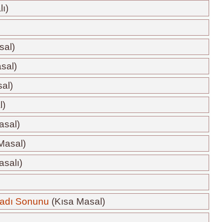
lı)
sal)
sal)
al)
l)
asal)
Masal)
asalı)
ladı Sonunu
(Kısa Masal)