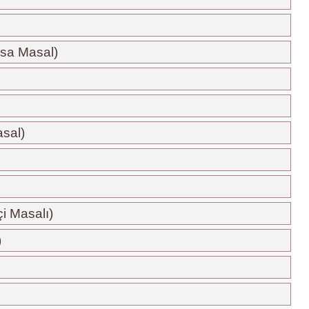
sa Masal)
sal)
çi Masalı)
)