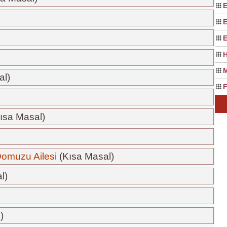
E
E
E
H
M
al)
F
ısa Masal)
omuzu Ailesi
(Kısa Masal)
l)
)