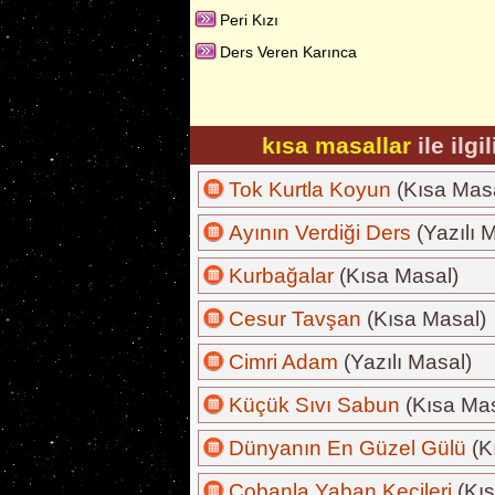
Peri Kızı
Ders Veren Karınca
kısa masallar
ile ilgi
Tok Kurtla Koyun
(Kısa Mas
Ayının Verdiği Ders
(Yazılı 
Kurbağalar
(Kısa Masal)
Cesur Tavşan
(Kısa Masal)
Cimri Adam
(Yazılı Masal)
Küçük Sıvı Sabun
(Kısa Mas
Dünyanın En Güzel Gülü
(K
Çobanla Yaban Keçileri
(Kıs